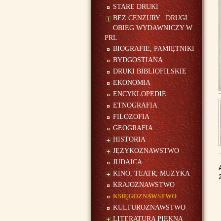
STARE DRUKI
BEZ CENZURY : DRUGI
OBIEG WYDAWNICZY W
PRL
BIOGRAFIE, PAMIĘTNIKI
BYDGOSTIANA
DRUKI BIBLIOFILSKIE
EKONOMIA
ENCYKLOPEDIE
ETNOGRAFIA
FILOZOFIA
GEOGRAFIA
HISTORIA
JĘZYKOZNAWSTWO
JUDAICA
KINO, TEATR, MUZYKA
KRAJOZNAWSTWO
KSIĘGOZNAWSTWO
KULTUROZNAWSTWO
LITERATURA PIĘKNA