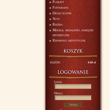
Plakaty
Fotografia
Druki ulotne
Nuty
Rzeźba
Medale, medaliony, pamiątki
historyczne
Rzemiosło artystyczne
RAZEM:
0.00 zł
Login
Hasło