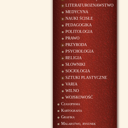
LITERATUROZNAWSTWO
MEDYCYNA
NAUKI ŚCISŁE
PEDAGOGIKA
POLITOLOGIA
PRAWO
PRZYRODA
PSYCHOLOGIA
RELIGIA
SŁOWNIKI
SOCJOLOGIA
SZTUKI PLASTYCZNE
VARIA
WILNO
WOJSKOWOŚĆ
Czasopisma
Kartografia
Grafika
Malarstwo, rysunek