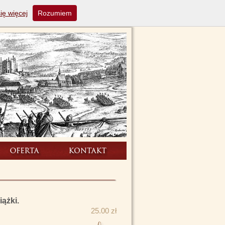
ię więcej
Rozumiem
iążki.
25.00 zł