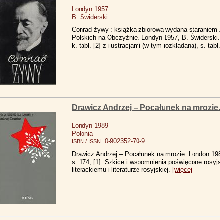
Londyn 1957
B. Świderski
Conrad żywy : książka zbiorowa wydana staraniem 
Polskich na Obczyźnie. Londyn 1957, B. Świderski. 
k. tabl. [2] z ilustracjami (w tym rozkładana), s. tabl.
Drawicz Andrzej – Pocałunek na mrozie.
Londyn 1989
Polonia
0-902352-70-9
ISBN / ISSN
Drawicz Andrzej – Pocałunek na mrozie. London 198
s. 174, [1]. Szkice i wspomnienia poświęcone rosyj
literackiemu i literaturze rosyjskiej.
[więcej]