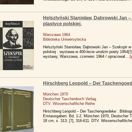
Helsztyński Stanisław, Dąbrowski Jan – S
plastyce polskiej.
Warszawa 1964
Biblioteka Uniwersytecka
Helsztyński Stanisław, Dąbrowski Jan – Szekspir w l
polskiej : wystawa w 400-lecie urodzin poety 1954[!]
wystawy, Warszawa, czerwiec 1964 / opracował...
[
Hirschberg Leopold – Der Taschengoede
München 1970
Deutscher Taschenbuch Verlag
DTV. Wissenschaftliche Reihe
Hirschberg Leopold – Der Taschengoedeke : Bibliog
Erstausgaben. Bd. 1-2. München 1970, Deutscher T
18 cm, s. 313; [7], 316-611. DTV. Wissenschaftliche