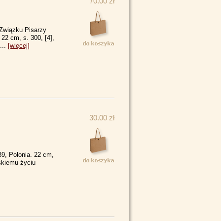
70.00 zł
Związku Pisarzy
22 cm, s. 300, [4],
...
[więcej]
30.00 zł
9, Polonia. 22 cm,
skiemu życiu