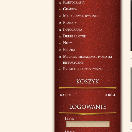
Kartografia
Grafika
Malarstwo, rysunek
Plakaty
Fotografia
Druki ulotne
Nuty
Rzeźba
Medale, medaliony, pamiątki
historyczne
Rzemiosło artystyczne
RAZEM:
0.00 zł
Login