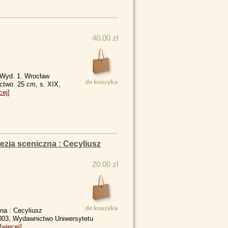
40.00 zł
. Wyd. 1. Wrocław
ctwo. 25 cm, s. XIX,
cej]
zja sceniczna : Cecyliusz
20.00 zł
na : Cecyliusz
2003, Wydawnictwo Uniwersytetu
[więcej]