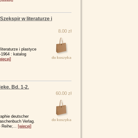
zekspir w literaturze i
8.00 zł
iteraturze i plastyce
-1964 : katalog
więcej]
ke. Bd. 1-2.
60.00 zł
raphie deutscher
aschenbuch Verlag.
 Reihe;...
[więcej]