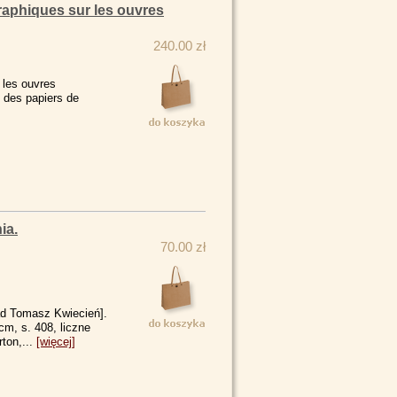
raphiques sur les ouvres
240.00 zł
 les ouvres
e des papiers de
ia.
70.00 zł
ad Tomasz Kwiecień].
m, s. 408, liczne
rton,...
[więcej]