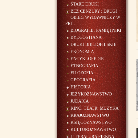
STARE DRUKI
BEZ CENZURY : DRUGI
OBIEG WYDAWNICZY W
PRL
BIOGRAFIE, PAMIĘTNIKI
BYDGOSTIANA
DRUKI BIBLIOFILSKIE
EKONOMIA
ENCYKLOPEDIE
ETNOGRAFIA
FILOZOFIA
GEOGRAFIA
HISTORIA
JĘZYKOZNAWSTWO
JUDAICA
KINO, TEATR, MUZYKA
KRAJOZNAWSTWO
KSIĘGOZNAWSTWO
KULTUROZNAWSTWO
LITERATURA PIĘKNA