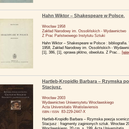
Hahn Wiktor – Shakespeare w Polsce.
Wrocław 1958
Zakład Narodowy im. Ossolińskich - Wydawnictwo
Z Prac Państwowego Instytutu Sztuki
Hahn Wiktor – Shakespeare w Polsce : bibliografia
1958, Zakład Narodowy im. Ossolińskich - Wydawni
[1], 386, [1], oprawa płótno, obwoluta. Z Prac...
[wię
Hartleb-Kropidło Barbara – Rzymska poe
Stacjusz.
Wrocław 2003
Wydawnictwo Uniwersytetu Wrocławskiego
Acta Universitatis Wratislaviensis
83-229-2447-X
ISBN / ISSN
Hartleb-Kropidło Barbara – Rzymska poezja scenicz
Stacjusz : fragmenty zaginionych sztuk. Wrocław 
Wrocławskiego. 20 cm, s. 199. Acta Universitatis...