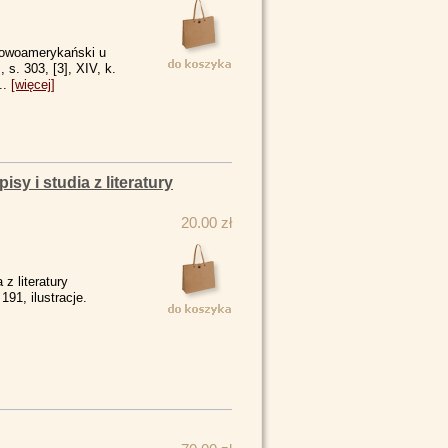
niowoamerykański u
s. 303, [3], XIV, k.
...
[więcej]
sy i studia z literatury
20.00 zł
z literatury
191, ilustracje.