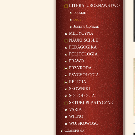
LITERATUROZNAWSTWO
polskie
obce
Joseph Conrad
MEDYCYNA
NAUKI ŚCISŁE
PEDAGOGIKA
POLITOLOGIA
PRAWO
PRZYRODA
PSYCHOLOGIA
RELIGIA
SŁOWNIKI
SOCJOLOGIA
SZTUKI PLASTYCZNE
VARIA
WILNO
WOJSKOWOŚĆ
Czasopisma