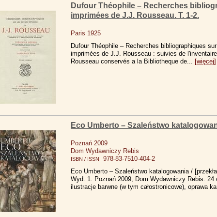
Dufour Théophile – Recherches bibliog
imprimées de J.J. Rousseau. T. 1-2.
Paris 1925
Dufour Théophile – Recherches bibliographiques sur
imprimées de J.J. Rousseau : suivies de l'inventair
Rousseau conservés a la Bibliotheque de...
[więcej]
Eco Umberto – Szaleństwo katalogowan
Poznań 2009
Dom Wydawniczy Rebis
978-83-7510-404-2
ISBN / ISSN
Eco Umberto – Szaleństwo katalogowania / [przekł
Wyd. 1. Poznań 2009, Dom Wydawniczy Rebis. 24 c
ilustracje barwne (w tym całostronicowe), oprawa ka