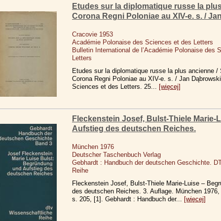
Etudes sur la diplomatique russe la plu
Corona Regni Poloniae au XIV-e. s. / Ja
Cracovie 1953
Académie Polonaise des Sciences et des Letters
Bulletin International de l’Académie Polonaise des 
Letters
Etudes sur la diplomatique russe la plus ancienne /
Corona Regni Poloniae au XIV-e. s. / Jan Dąbrowsk
Sciences et des Letters. 25...
[więcej]
Fleckenstein Josef, Bulst-Thiele Marie
Aufstieg des deutschen Reiches.
München 1976
Deutscher Taschenbuch Verlag
Gebhardt : Handbuch der deutschen Geschichte. D
Reihe
Fleckenstein Josef, Bulst-Thiele Marie-Luise – Beg
des deutschen Reiches. 3. Auflage. München 1976,
s. 205, [1]. Gebhardt : Handbuch der...
[więcej]