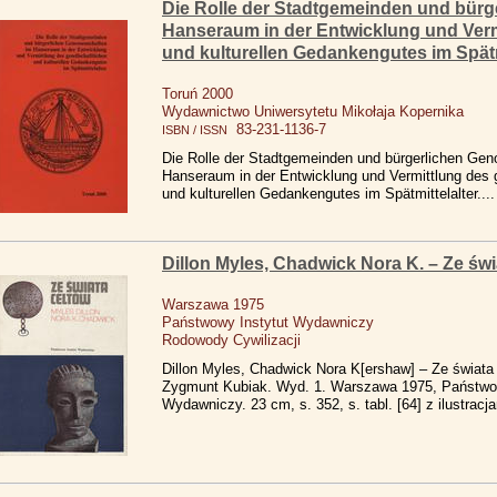
Die Rolle der Stadtgemeinden und bür
Hanseraum in der Entwicklung und Vermi
und kulturellen Gedankengutes im Spätmi
Toruń 2000
Wydawnictwo Uniwersytetu Mikołaja Kopernika
83-231-1136-7
ISBN / ISSN
Die Rolle der Stadtgemeinden und bürgerlichen Ge
Hanseraum in der Entwicklung und Vermittlung des g
und kulturellen Gedankengutes im Spätmittelalter...
Dillon Myles, Chadwick Nora K. – Ze świ
Warszawa 1975
Państwowy Instytut Wydawniczy
Rodowody Cywilizacji
Dillon Myles, Chadwick Nora K[ershaw] – Ze świata 
Zygmunt Kubiak. Wyd. 1. Warszawa 1975, Państwow
Wydawniczy. 23 cm, s. 352, s. tabl. [64] z ilustracj