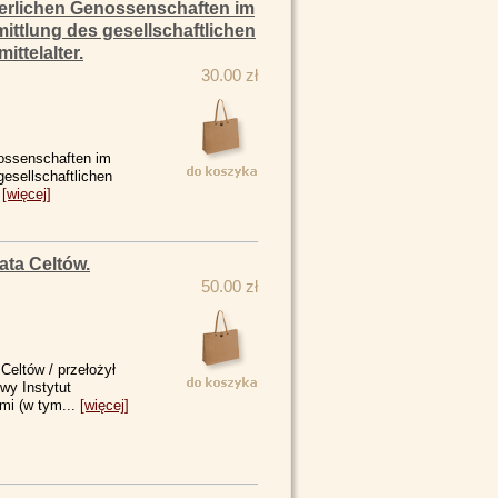
gerlichen Genossenschaften im
ttlung des gesellschaftlichen
ttelalter.
30.00 zł
nossenschaften im
esellschaftlichen
.
[więcej]
ata Celtów.
50.00 zł
Celtów / przełożył
y Instytut
ami (w tym...
[więcej]