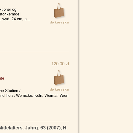
ktioner og
istorikermde i
 wyd. 24 cm, s....
120.00 zł
hte
he Studien /
und Horst Wernicke. Köln, Weimar, Wien
telalters. Jahrg. 63 (2007), H.