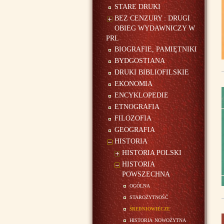
STARE DRUKI
BEZ CENZURY : DRUGI
OBIEG WYDAWNICZY W
PRL
BIOGRAFIE, PAMIĘTNIKI
BYDGOSTIANA
DRUKI BIBLIOFILSKIE
EKONOMIA
ENCYKLOPEDIE
ETNOGRAFIA
FILOZOFIA
GEOGRAFIA
HISTORIA
HISTORIA POLSKI
HISTORIA
POWSZECHNA
ogólna
starożytność
średniowiecze
historia nowożytna