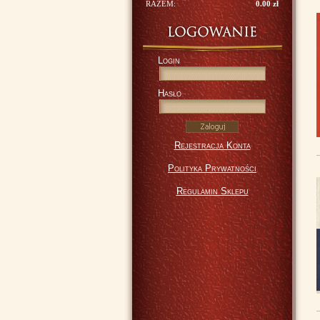
RAZEM:
0.00 zł
Login
Hasło
Rejestracja Konta
Polityka Prywatności
Regulamin Sklepu