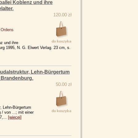
allei Koblenz und ihre
alter.
120.00 zł
 Ordens
z und ihre
urg 1995, N. G. Elwert Verlag. 23 cm, s.
eudalstruktur, Lehn-Bürgertum
n Brandenburg.
50.00 zł
r, Lehn-Bürgertum
/ von ...; mit einer
7,...
[więcej]