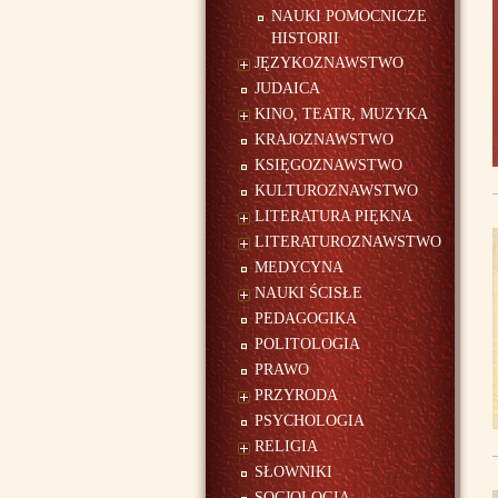
NAUKI POMOCNICZE
HISTORII
JĘZYKOZNAWSTWO
JUDAICA
KINO, TEATR, MUZYKA
KRAJOZNAWSTWO
KSIĘGOZNAWSTWO
KULTUROZNAWSTWO
LITERATURA PIĘKNA
LITERATUROZNAWSTWO
MEDYCYNA
NAUKI ŚCISŁE
PEDAGOGIKA
POLITOLOGIA
PRAWO
PRZYRODA
PSYCHOLOGIA
RELIGIA
SŁOWNIKI
SOCJOLOGIA