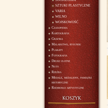
SZTUKI PLASTYCZNE
VARIA
WILNO
WOJSKOWOŚĆ
Czasopisma
Kartografia
Grafika
Malarstwo, rysunek
Plakaty
Fotografia
Druki ulotne
Nuty
Rzeźba
Medale, medaliony, pamiątki
historyczne
Rzemiosło artystyczne