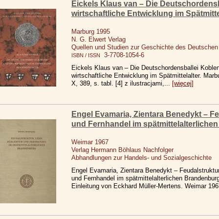
Eickels Klaus van – Die Deutschordensb
wirtschaftliche Entwicklung im Spätmittel
Marburg 1995
N. G. Elwert Verlag
Quellen und Studien zur Geschichte des Deutschen
3-7708-1054-6
ISBN / ISSN
Eickels Klaus van – Die Deutschordensballei Koblen
wirtschaftliche Entwicklung im Spätmittelalter. Marb
X, 389, s. tabl. [4] z ilustracjami,...
[więcej]
Engel Evamaria, Zientara Benedykt – F
und Fernhandel im spätmittelalterliche
Weimar 1967
Verlag Hermann Böhlaus Nachfolger
Abhandlungen zur Handels- und Sozialgeschichte
Engel Evamaria, Zientara Benedykt – Feudalstruktu
und Fernhandel im spätmittelalterlichen Brandenburg 
Einleitung von Eckhard Müller-Mertens. Weimar 196