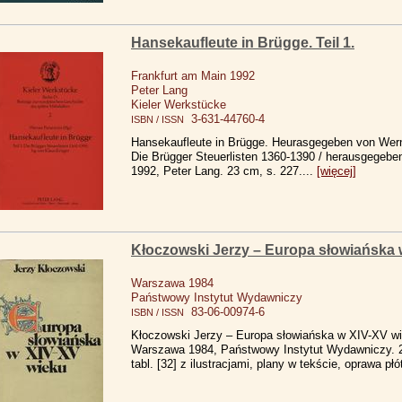
Hansekaufleute in Brügge. Teil 1.
Frankfurt am Main 1992
Peter Lang
Kieler Werkstücke
3-631-44760-4
ISBN / ISSN
Hansekaufleute in Brügge. Heurasgegeben von Werner
Die Brügger Steuerlisten 1360-1390 / herausgegebe
1992, Peter Lang. 23 cm, s. 227....
[więcej]
Kłoczowski Jerzy – Europa słowiańska 
Warszawa 1984
Państwowy Instytut Wydawniczy
83-06-00974-6
ISBN / ISSN
Kłoczowski Jerzy – Europa słowiańska w XIV-XV wi
Warszawa 1984, Państwowy Instytut Wydawniczy. 2
tabl. [32] z ilustracjami, plany w tekście, oprawa płó