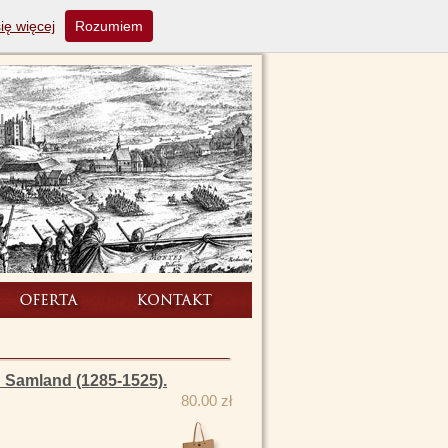
ię więcej
Rozumiem
 Samland (1285-1525).
80.00 zł