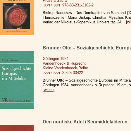
Prussia Sacra
978-83-231-2102-2
ISBN / ISSN
Biskup Radosław - Das Domkapitel von Samland (1
Tłumaczenie : Maria Biskup, Christian Myschor, Kri
Verlag der Nikolaus-Kopernikus Universität. 24...
[wi
Brunner Otto – Sozialgeschichte Europas
Göttingen 1984
Vandenhoeck & Ruprecht
Kleine Vandenhoeck-Reihe
3-525-33422
ISBN / ISSN
Brunner Otto – Sozialgeschichte Europas im Mittelalt
Göttingen 1984, Vandenhoeck & Ruprecht. 19 cm, s
[więcej]
Den nordiske Adel i Senmiddelalderen.