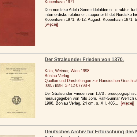
Kobenhavn 1971
Den nordiske Adel i Senmiddelalderen : struktur, fun
internordiske relationer : rapporter til det Nordiske h
Kobenhavn 1971, 9.-12. August. Kobenhavn 1971, b.
[więcej]
Der Stralsunder Frieden von 1370.
Köln, Weimar, Wien 1998
Böhlau Verlag
Quellen und Darstellungen zur Hansischen Geschic
3-412-07798-4
ISBN / ISSN
Der Stralsunder Frieden von 1370 : prosopographisc
herausgegeben von Nils Jörn, Ralf-Gunnar Werlich 
1998, Böhlau Verlag. 24 cm, s. XII, 405,...
[więcej]
Deutsches Archiv für Erforschung des Mit