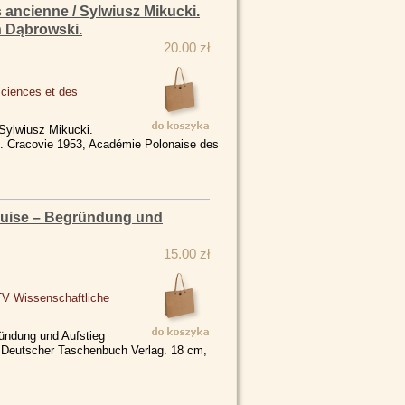
s ancienne / Sylwiusz Mikucki.
n Dąbrowski.
20.00 zł
Sciences et des
 Sylwiusz Mikucki.
i. Cracovie 1953, Académie Polonaise des
-Luise – Begründung und
15.00 zł
TV Wissenschaftliche
ründung und Aufstieg
 Deutscher Taschenbuch Verlag. 18 cm,