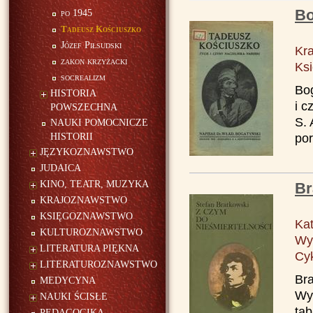
Bo
po 1945
Tadeusz Kościuszko
Józef Piłsudski
Kr
zakon krzyżacki
Ksi
socrealizm
Bog
HISTORIA
i c
POWSZECHNA
S. 
NAUKI POMOCNICZE
por
HISTORII
JĘZYKOZNAWSTWO
JUDAICA
KINO, TEATR, MUZYKA
Br
KRAJOZNAWSTWO
KSIĘGOZNAWSTWO
Ka
KULTUROZNAWSTWO
Wy
LITERATURA PIĘKNA
Cyk
LITERATUROZNAWSTWO
Bra
MEDYCYNA
Wyd
NAUKI ŚCISŁE
tab
PEDAGOGIKA