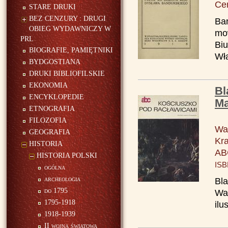
Ce
STARE DRUKI
BEZ CENZURY : DRUGI
Ban
OBIEG WYDAWNICZY W
mo
PRL
Biu
BIOGRAFIE, PAMIĘTNIKI
Wł
BYDGOSTIANA
DRUKI BIBLIOFILSKIE
EKONOMIA
Bl
ENCYKLOPEDIE
Ma
ETNOGRAFIA
FILOZOFIA
Wa
GEOGRAFIA
Kr
HISTORIA
ABC
HISTORIA POLSKI
ISB
ogólna
archeologia
Bla
do 1795
Wa
1795-1918
ilu
1918-1939
II wojna światowa