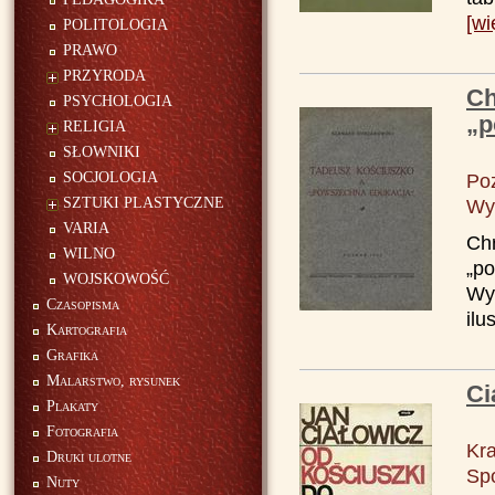
[wi
POLITOLOGIA
PRAWO
PRZYRODA
Ch
PSYCHOLOGIA
„p
RELIGIA
SŁOWNIKI
SOCJOLOGIA
Po
SZTUKI PLASTYCZNE
Wyd
VARIA
Ch
WILNO
„p
WOJSKOWOŚĆ
Wyd
Czasopisma
ilu
Kartografia
Grafika
Malarstwo, rysunek
Ci
Plakaty
Fotografia
Kr
Druki ulotne
Sp
Nuty