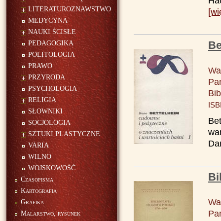
Hac
LITERATUROZNAWSTWO
[wi
MEDYCYNA
NAUKI ŚCISŁE
Be
PEDAGOGIKA
POLITOLOGIA
PRAWO
Wa
PRZYRODA
Pa
PSYCHOLOGIA
Bib
RELIGIA
ISB
SŁOWNIKI
Bet
SOCJOLOGIA
war
SZTUKI PLASTYCZNE
Dan
VARIA
WILNO
WOJSKOWOŚĆ
Bi
Czasopisma
Kartografia
Wa
Grafika
Pa
Malarstwo, rysunek