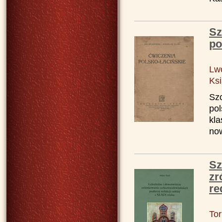
Sz
po
Lw
Ksi
Szc
pol
kla
now
Sz
zr
re
To