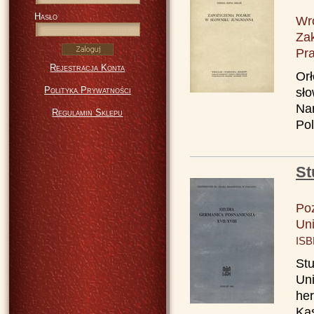
Hasło
Wr
Za
Pr
Rejestracja Konta
Orł
Polityka Prywatności
sł
Nar
Regulamin Sklepu
Po
St
Po
Uni
ISB
St
Uni
her
Kas