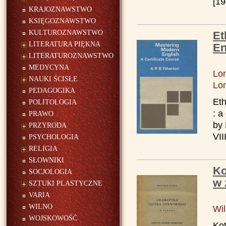
[19
KRAJOZNAWSTWO
KSIĘGOZNAWSTWO
KULTUROZNAWSTWO
Et
LITERATURA PIĘKNA
En
LITERATUROZNAWSTWO
MEDYCYNA
Lo
NAUKI ŚCISŁE
Lo
PEDAGOGIKA
Eth
POLITOLOGIA
: a
PRAWO
by 
PRZYRODA
VII
PSYCHOLOGIA
RELIGIA
SŁOWNIKI
Ko
SOCJOLOGIA
w 
SZTUKI PLASTYCZNE
VARIA
WILNO
Wi
WOJSKOWOŚĆ
Kot