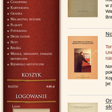
Czasopisma
w z
Kartografia
War
Grafika
Bra
Malarstwo, rysunek
Plakaty
Fotografia
No
Druki ulotne
Nuty
To
Rzeźba
Uni
Medale, medaliony, pamiątki
ISB
historyczne
Rzemiosło artystyczne
Now
pok
Kop
[et
RAZEM:
0.00 zł
Or
sł
Login