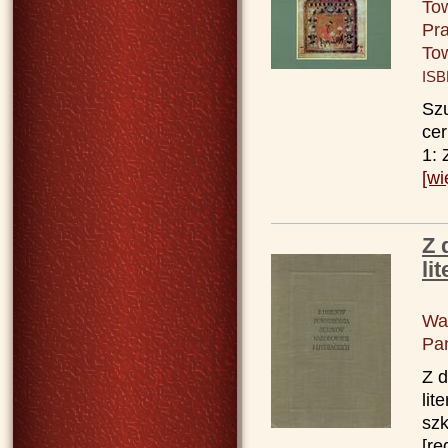
To
Pra
To
ISB
Szu
cer
1: 
[wi
Z 
li
Wa
Pa
Z 
lit
szk
[re