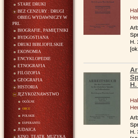
STARE DRUKI
Hal
BEZ CENZURY : DRUGI
Her
OBIEG WYDAWNICZY W
PRL
Arb
BIOGRAFIE, PAMIĘTNIKI
Spr
BYDGOSTIANA
H. 
DRUKI BIBLIOFILSKIE
[ok
EKONOMIA
ENCYKLOPEDIE
ETNOGRAFIA
Ar
FILOZOFIA
Sp
GEOGRAFIA
H.
HISTORIA
JĘZYKOZNAWSTWO
Hal
ogólne
Her
obce
polskie
Arb
esperanto
Spr
JUDAICA
H. 
KINO, TEATR, MUZYKA