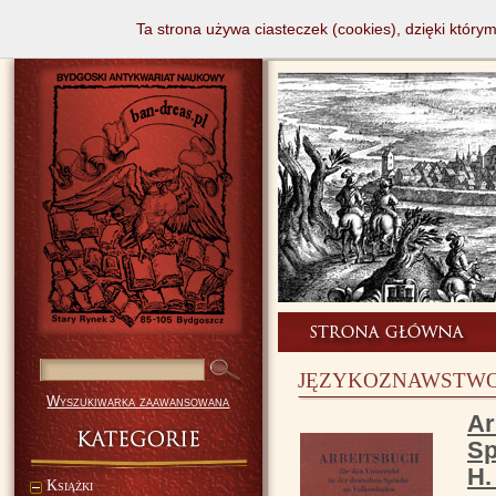
Ta strona używa ciasteczek (cookies), dzięki który
JĘZYKOZNAWSTWO 
Wyszukiwarka zaawansowana
Ar
Sp
H.
Książki