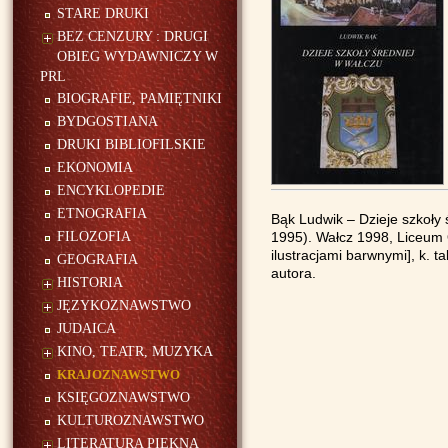
STARE DRUKI
BEZ CENZURY : DRUGI
OBIEG WYDAWNICZY W
PRL
BIOGRAFIE, PAMIĘTNIKI
BYDGOSTIANA
DRUKI BIBLIOFILSKIE
EKONOMIA
ENCYKLOPEDIE
ETNOGRAFIA
Bąk Ludwik – Dzieje szkoły 
FILOZOFIA
1995). Wałcz 1998, Liceum O
ilustracjami barwnymi], k. t
GEOGRAFIA
autora.
HISTORIA
JĘZYKOZNAWSTWO
JUDAICA
KINO, TEATR, MUZYKA
KRAJOZNAWSTWO
KSIĘGOZNAWSTWO
KULTUROZNAWSTWO
LITERATURA PIĘKNA