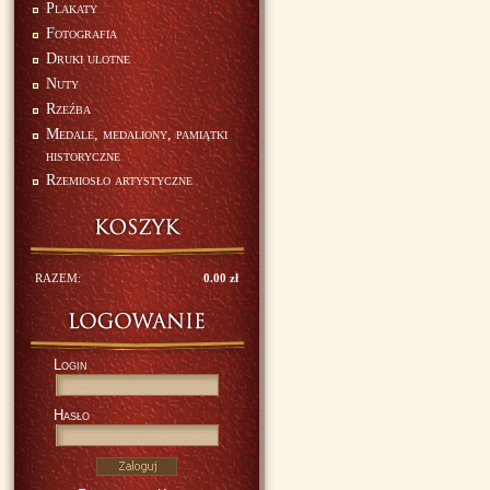
Plakaty
Fotografia
Druki ulotne
Nuty
Rzeźba
Medale, medaliony, pamiątki
historyczne
Rzemiosło artystyczne
RAZEM:
0.00 zł
Login
Hasło