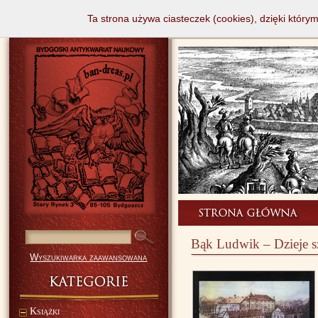
Ta strona używa ciasteczek (cookies), dzięki który
Bąk Ludwik – Dzieje s
Wyszukiwarka zaawansowana
Książki