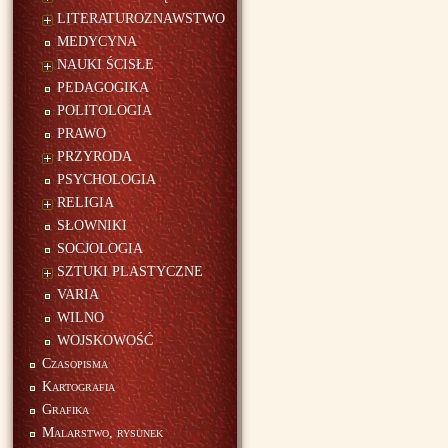
LITERATUROZNAWSTWO
MEDYCYNA
NAUKI ŚCISŁE
PEDAGOGIKA
POLITOLOGIA
PRAWO
PRZYRODA
PSYCHOLOGIA
RELIGIA
SŁOWNIKI
SOCJOLOGIA
SZTUKI PLASTYCZNE
VARIA
WILNO
WOJSKOWOŚĆ
Czasopisma
Kartografia
Grafika
Malarstwo, rysunek