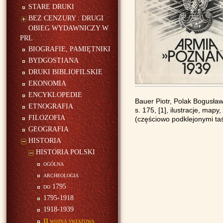
STARE DRUKI
BEZ CENZURY : DRUGI
OBIEG WYDAWNICZY W
PRL
BIOGRAFIE, PAMIĘTNIKI
BYDGOSTIANA
DRUKI BIBLIOFILSKIE
EKONOMIA
ENCYKLOPEDIE
Bauer Piotr, Polak Bogusł
ETNOGRAFIA
s. 175, [1], ilustracje, map
FILOZOFIA
(częściowo podklejonymi taś
GEOGRAFIA
HISTORIA
HISTORIA POLSKI
ogólna
archeologia
do 1795
1795-1918
1918-1939
II wojna światowa