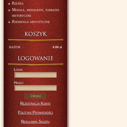
Rzeźba
Medale, medaliony, pamiątki
historyczne
Rzemiosło artystyczne
RAZEM:
0.00 zł
Login
Hasło
Rejestracja Konta
Polityka Prywatności
Regulamin Sklepu