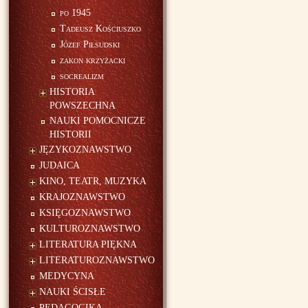
po 1945
Tadeusz Kościuszko
Józef Piłsudski
zakon krzyżacki
socrealizm
HISTORIA
POWSZECHNA
NAUKI POMOCNICZE
HISTORII
JĘZYKOZNAWSTWO
JUDAICA
KINO, TEATR, MUZYKA
KRAJOZNAWSTWO
KSIĘGOZNAWSTWO
KULTUROZNAWSTWO
LITERATURA PIĘKNA
LITERATUROZNAWSTWO
MEDYCYNA
NAUKI ŚCISŁE
PEDAGOGIKA