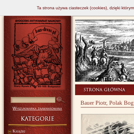
Ta strona używa ciasteczek (cookies), dzięki który
Bauer Piotr, Polak Bo
Wyszukiwarka zaawansowana
Książki