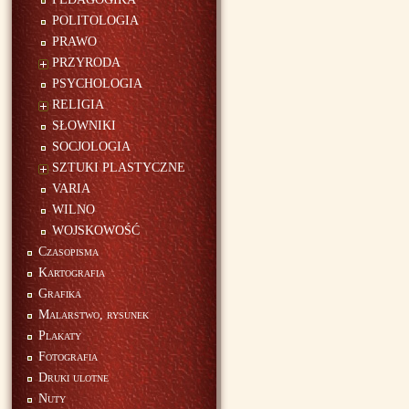
POLITOLOGIA
PRAWO
PRZYRODA
PSYCHOLOGIA
RELIGIA
SŁOWNIKI
SOCJOLOGIA
SZTUKI PLASTYCZNE
VARIA
WILNO
WOJSKOWOŚĆ
Czasopisma
Kartografia
Grafika
Malarstwo, rysunek
Plakaty
Fotografia
Druki ulotne
Nuty