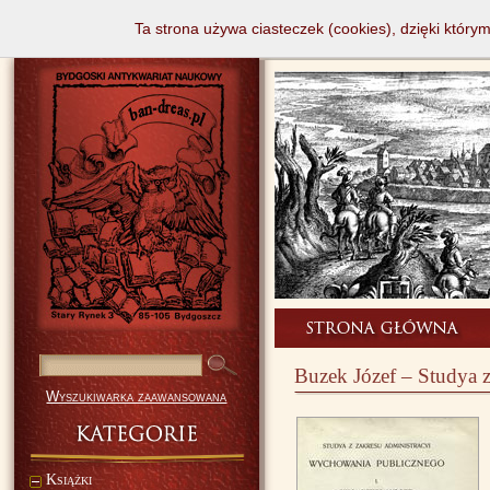
Ta strona używa ciasteczek (cookies), dzięki który
Buzek Józef – Studya z
Wyszukiwarka zaawansowana
Książki