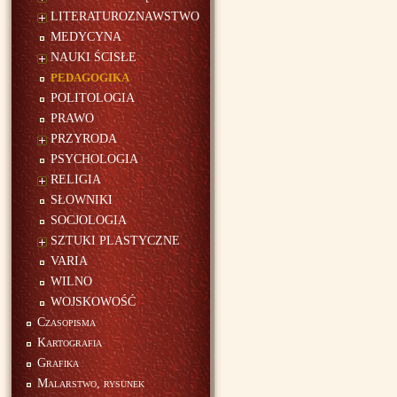
LITERATUROZNAWSTWO
MEDYCYNA
NAUKI ŚCISŁE
PEDAGOGIKA
POLITOLOGIA
PRAWO
PRZYRODA
PSYCHOLOGIA
RELIGIA
SŁOWNIKI
SOCJOLOGIA
SZTUKI PLASTYCZNE
VARIA
WILNO
WOJSKOWOŚĆ
Czasopisma
Kartografia
Grafika
Malarstwo, rysunek