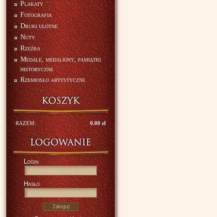
Plakaty
Fotografia
Druki ulotne
Nuty
Rzeźba
Medale, medaliony, pamiątki
historyczne
Rzemiosło artystyczne
RAZEM:
0.00 zł
Login
Hasło