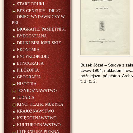
STARE DRUKI
BEZ CENZURY : DRUGI
OBIEG WYDAWNICZY W
PRL
BIOGRAFIE, PAMIĘTNIKI
BYDGOSTIANA
DRUKI BIBLIOFILSKIE
EKONOMIA
ENCYKLOPEDIE
ETNOGRAFIA
Buzek Józef – Studya z zakr
FILOZOFIA
Lwów 1904, nakładem Towarzy
późniejsza: półpłótno. Arch
GEOGRAFIA
t. 1, z. 2.
HISTORIA
JĘZYKOZNAWSTWO
JUDAICA
KINO, TEATR, MUZYKA
KRAJOZNAWSTWO
KSIĘGOZNAWSTWO
KULTUROZNAWSTWO
LITERATURA PIĘKNA