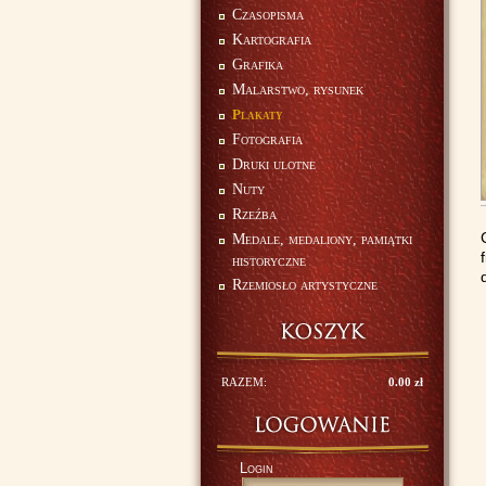
Czasopisma
Kartografia
Grafika
Malarstwo, rysunek
Plakaty
Fotografia
Druki ulotne
Nuty
Rzeźba
Medale, medaliony, pamiątki
historyczne
Rzemiosło artystyczne
RAZEM:
0.00 zł
Login