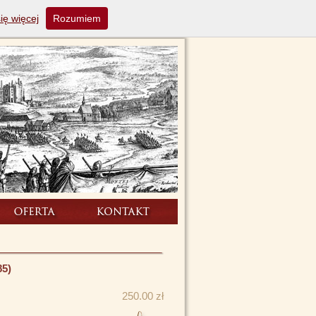
ię więcej
Rozumiem
85)
250.00 zł