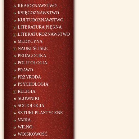
KRAJOZNAWSTWO
KSIĘGOZNAWSTWO
KULTUROZNAWSTWO
LITERATURA PIĘKNA
LITERATUROZNAWSTWO
MEDYCYNA
NAUKI ŚCISŁE
PEDAGOGIKA
POLITOLOGIA
PRAWO
PRZYRODA
PSYCHOLOGIA
RELIGIA
SŁOWNIKI
SOCJOLOGIA
SZTUKI PLASTYCZNE
VARIA
WILNO
WOJSKOWOŚĆ