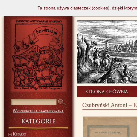
Ta strona używa ciasteczek (cookies), dzięki który
Czubryński Antoni – E
Wyszukiwarka zaawansowana
Książki