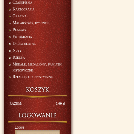
Czasopisma
Kartografia
Grafika
Malarstwo, rysunek
Plakaty
Fotografia
Druki ulotne
Nuty
Rzeźba
Medale, medaliony, pamiątki
historyczne
Rzemiosło artystyczne
RAZEM:
0.00 zł
Login