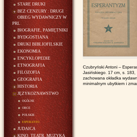
STARE DRUKI
BEZ CENZURY : DRUGI
OBIEG WYDAWNICZY W
PRL
BIOGRAFIE, PAMIĘTNIKI
BYDGOSTIANA
DRUKI BIBLIOFILSKIE
EKONOMIA
ENCYKLOPEDIE
ETNOGRAFIA
Czubryński Antoni – Esperan
FILOZOFIA
Jasińskiego. 17 cm, s. 183, [2
zachowana okładka wydawni
GEOGRAFIA
minimalnym ubytkiem i zma
HISTORIA
JĘZYKOZNAWSTWO
ogólne
obce
polskie
esperanto
JUDAICA
KINO, TEATR, MUZYKA