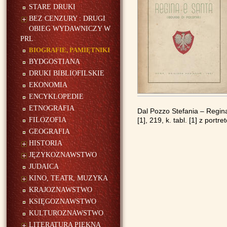
STARE DRUKI
BEZ CENZURY : DRUGI
OBIEG WYDAWNICZY W
PRL
BIOGRAFIE, PAMIĘTNIKI
BYDGOSTIANA
DRUKI BIBLIOFILSKIE
EKONOMIA
ENCYKLOPEDIE
ETNOGRAFIA
Dal Pozzo Stefania – Regina
FILOZOFIA
[1], 219, k. tabl. [1] z port
GEOGRAFIA
HISTORIA
JĘZYKOZNAWSTWO
JUDAICA
KINO, TEATR, MUZYKA
KRAJOZNAWSTWO
KSIĘGOZNAWSTWO
KULTUROZNAWSTWO
LITERATURA PIĘKNA