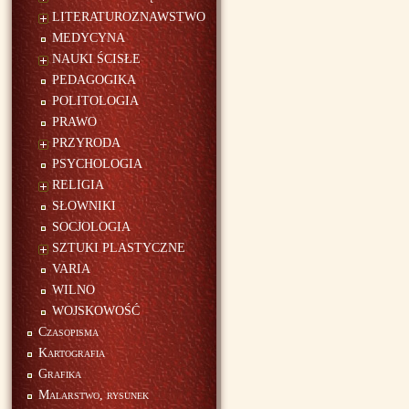
LITERATUROZNAWSTWO
MEDYCYNA
NAUKI ŚCISŁE
PEDAGOGIKA
POLITOLOGIA
PRAWO
PRZYRODA
PSYCHOLOGIA
RELIGIA
SŁOWNIKI
SOCJOLOGIA
SZTUKI PLASTYCZNE
VARIA
WILNO
WOJSKOWOŚĆ
Czasopisma
Kartografia
Grafika
Malarstwo, rysunek