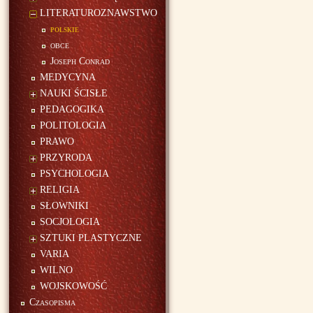
LITERATUROZNAWSTWO
polskie
obce
Joseph Conrad
MEDYCYNA
NAUKI ŚCISŁE
PEDAGOGIKA
POLITOLOGIA
PRAWO
PRZYRODA
PSYCHOLOGIA
RELIGIA
SŁOWNIKI
SOCJOLOGIA
SZTUKI PLASTYCZNE
VARIA
WILNO
WOJSKOWOŚĆ
Czasopisma