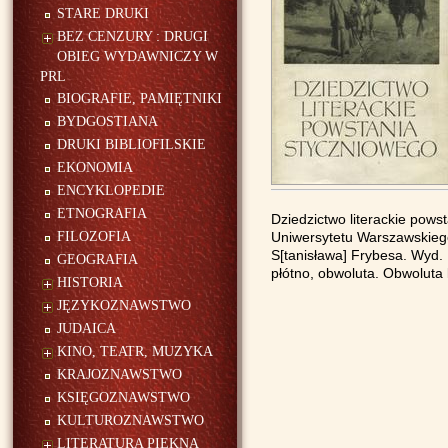
STARE DRUKI
BEZ CENZURY : DRUGI
OBIEG WYDAWNICZY W
PRL
BIOGRAFIE, PAMIĘTNIKI
BYDGOSTIANA
DRUKI BIBLIOFILSKIE
EKONOMIA
ENCYKLOPEDIE
ETNOGRAFIA
Dziedzictwo literackie powst
FILOZOFIA
Uniwersytetu Warszawskiego
S[tanisława] Frybesa. Wyd.
GEOGRAFIA
płótno, obwoluta. Obwoluta 
HISTORIA
JĘZYKOZNAWSTWO
JUDAICA
KINO, TEATR, MUZYKA
KRAJOZNAWSTWO
KSIĘGOZNAWSTWO
KULTUROZNAWSTWO
LITERATURA PIĘKNA