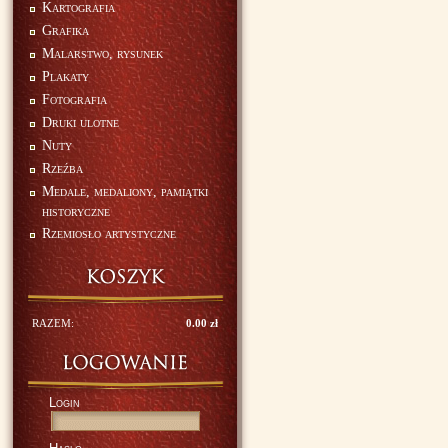
Kartografia
Grafika
Malarstwo, rysunek
Plakaty
Fotografia
Druki ulotne
Nuty
Rzeźba
Medale, medaliony, pamiątki
historyczne
Rzemiosło artystyczne
RAZEM:
0.00 zł
Login