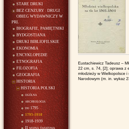
STARE DRUKI
BEZ CENZURY : DRUGI
OBIEG WYDAWNICZY W
PRL
BIOGRAFIE, PAMIĘTNIKI
BYDGOSTIANA
DRUKI BIBLIOFILSKIE
EKONOMIA
ENCYKLOPEDIE
ETNOGRAFIA
Eustachiewicz Tadeusz – Mł
FILOZOFIA
22 cm, s. 74, [2]; oprawa z
młodzieży w Wielkopolsce i 
GEOGRAFIA
Narodowym (m. in. wykaz 23
HISTORIA
HISTORIA POLSKI
ogólna
archeologia
do 1795
1795-1918
1918-1939
II wojna światowa