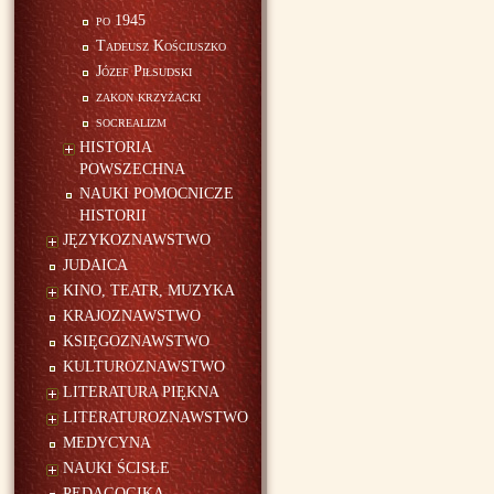
po 1945
Tadeusz Kościuszko
Józef Piłsudski
zakon krzyżacki
socrealizm
HISTORIA
POWSZECHNA
NAUKI POMOCNICZE
HISTORII
JĘZYKOZNAWSTWO
JUDAICA
KINO, TEATR, MUZYKA
KRAJOZNAWSTWO
KSIĘGOZNAWSTWO
KULTUROZNAWSTWO
LITERATURA PIĘKNA
LITERATUROZNAWSTWO
MEDYCYNA
NAUKI ŚCISŁE
PEDAGOGIKA