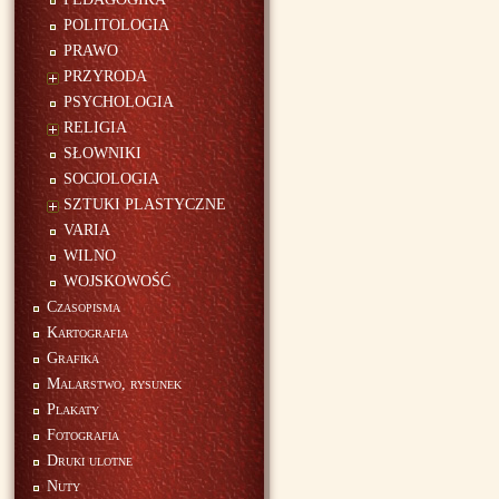
POLITOLOGIA
PRAWO
PRZYRODA
PSYCHOLOGIA
RELIGIA
SŁOWNIKI
SOCJOLOGIA
SZTUKI PLASTYCZNE
VARIA
WILNO
WOJSKOWOŚĆ
Czasopisma
Kartografia
Grafika
Malarstwo, rysunek
Plakaty
Fotografia
Druki ulotne
Nuty