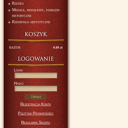
Rzeźba
Medale, medaliony, pamiątki
historyczne
Rzemiosło artystyczne
RAZEM:
0.00 zł
Login
Hasło
Rejestracja Konta
Polityka Prywatności
Regulamin Sklepu