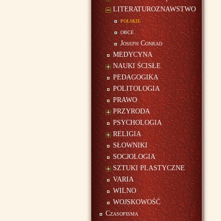
LITERATUROZNAWSTWO
polskie
obce
Joseph Conrad
MEDYCYNA
NAUKI ŚCISŁE
PEDAGOGIKA
POLITOLOGIA
PRAWO
PRZYRODA
PSYCHOLOGIA
RELIGIA
SŁOWNIKI
SOCJOLOGIA
SZTUKI PLASTYCZNE
VARIA
WILNO
WOJSKOWOŚĆ
Czasopisma