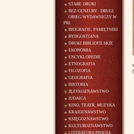
STARE DRUKI
BEZ CENZURY : DRUGI
OBIEG WYDAWNICZY W
PRL
BIOGRAFIE, PAMIĘTNIKI
BYDGOSTIANA
DRUKI BIBLIOFILSKIE
EKONOMIA
ENCYKLOPEDIE
ETNOGRAFIA
FILOZOFIA
GEOGRAFIA
HISTORIA
JĘZYKOZNAWSTWO
JUDAICA
KINO, TEATR, MUZYKA
KRAJOZNAWSTWO
KSIĘGOZNAWSTWO
KULTUROZNAWSTWO
LITERATURA PIĘKNA