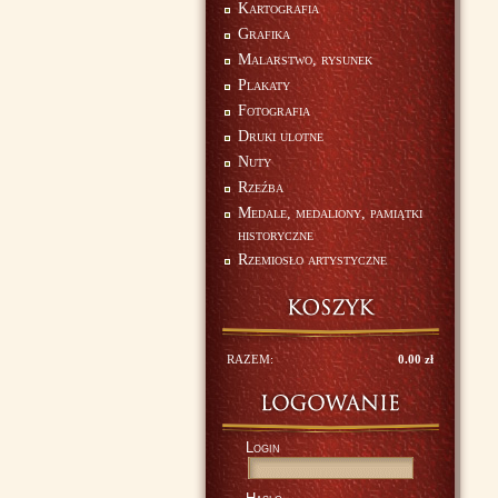
Kartografia
Grafika
Malarstwo, rysunek
Plakaty
Fotografia
Druki ulotne
Nuty
Rzeźba
Medale, medaliony, pamiątki
historyczne
Rzemiosło artystyczne
RAZEM:
0.00 zł
Login