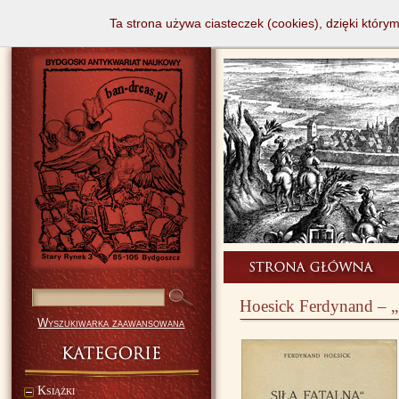
Ta strona używa ciasteczek (cookies), dzięki który
Hoesick Ferdynand – „S
Wyszukiwarka zaawansowana
Książki