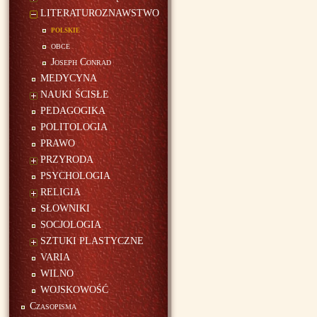
LITERATUROZNAWSTWO
polskie
obce
Joseph Conrad
MEDYCYNA
NAUKI ŚCISŁE
PEDAGOGIKA
POLITOLOGIA
PRAWO
PRZYRODA
PSYCHOLOGIA
RELIGIA
SŁOWNIKI
SOCJOLOGIA
SZTUKI PLASTYCZNE
VARIA
WILNO
WOJSKOWOŚĆ
Czasopisma