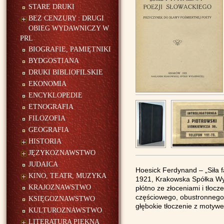
STARE DRUKI
BEZ CENZURY : DRUGI
OBIEG WYDAWNICZY W
PRL
BIOGRAFIE, PAMIĘTNIKI
BYDGOSTIANA
DRUKI BIBLIOFILSKIE
EKONOMIA
ENCYKLOPEDIE
ETNOGRAFIA
FILOZOFIA
GEOGRAFIA
HISTORIA
JĘZYKOZNAWSTWO
JUDAICA
Hoesick Ferdynand – „Siła f
KINO, TEATR, MUZYKA
1921, Krakowska Spółka Wyda
KRAJOZNAWSTWO
płótno ze złoceniami i tłocz
częściowego, obustronnego 
KSIĘGOZNAWSTWO
głębokie tłoczenie z motyw
KULTUROZNAWSTWO
LITERATURA PIĘKNA