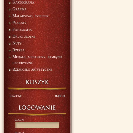
Kartografia
Grafika
Malarstwo, rysunek
Plakaty
Fotografia
Druki ulotne
Nuty
Rzeźba
Medale, medaliony, pamiątki
historyczne
Rzemiosło artystyczne
RAZEM:
0.00 zł
Login