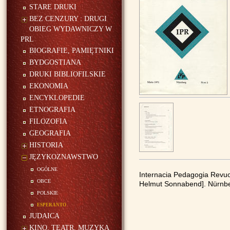
STARE DRUKI
BEZ CENZURY : DRUGI
OBIEG WYDAWNICZY W
PRL
BIOGRAFIE, PAMIĘTNIKI
BYDGOSTIANA
DRUKI BIBLIOFILSKIE
EKONOMIA
ENCYKLOPEDIE
ETNOGRAFIA
FILOZOFIA
GEOGRAFIA
HISTORIA
JĘZYKOZNAWSTWO
ogólne
Internacia Pedagogia Revuo :
obce
Helmut Sonnabend]. Nürnberg
polskie
esperanto
JUDAICA
KINO, TEATR, MUZYKA