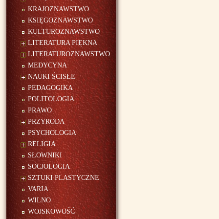
KRAJOZNAWSTWO
KSIĘGOZNAWSTWO
KULTUROZNAWSTWO
LITERATURA PIĘKNA
LITERATUROZNAWSTWO
MEDYCYNA
NAUKI ŚCISŁE
PEDAGOGIKA
POLITOLOGIA
PRAWO
PRZYRODA
PSYCHOLOGIA
RELIGIA
SŁOWNIKI
SOCJOLOGIA
SZTUKI PLASTYCZNE
VARIA
WILNO
WOJSKOWOŚĆ