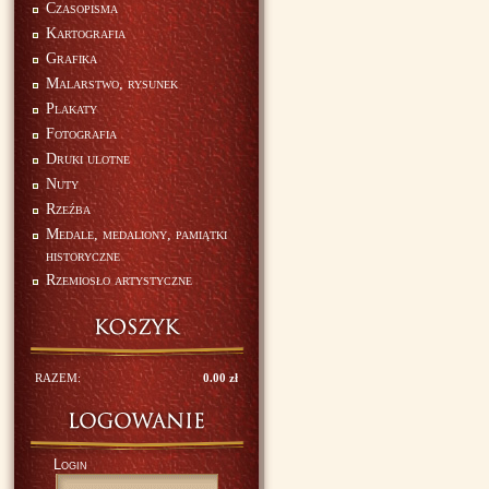
Czasopisma
Kartografia
Grafika
Malarstwo, rysunek
Plakaty
Fotografia
Druki ulotne
Nuty
Rzeźba
Medale, medaliony, pamiątki
historyczne
Rzemiosło artystyczne
RAZEM:
0.00 zł
Login