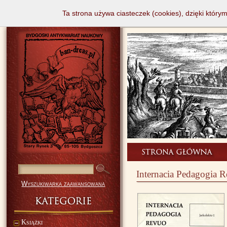
Ta strona używa ciasteczek (cookies), dzięki który
Internacia Pedagogia R
Wyszukiwarka zaawansowana
Książki