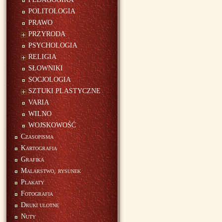
POLITOLOGIA
PRAWO
PRZYRODA
PSYCHOLOGIA
RELIGIA
SŁOWNIKI
SOCJOLOGIA
SZTUKI PLASTYCZNE
VARIA
WILNO
WOJSKOWOŚĆ
Czasopisma
Kartografia
Grafika
Malarstwo, rysunek
Plakaty
Fotografia
Druki ulotne
Nuty