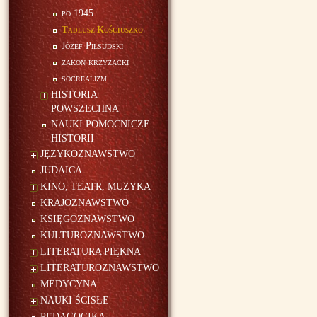
po 1945
Tadeusz Kościuszko
Józef Piłsudski
zakon krzyżacki
socrealizm
HISTORIA
POWSZECHNA
NAUKI POMOCNICZE
HISTORII
JĘZYKOZNAWSTWO
JUDAICA
KINO, TEATR, MUZYKA
KRAJOZNAWSTWO
KSIĘGOZNAWSTWO
KULTUROZNAWSTWO
LITERATURA PIĘKNA
LITERATUROZNAWSTWO
MEDYCYNA
NAUKI ŚCISŁE
PEDAGOGIKA