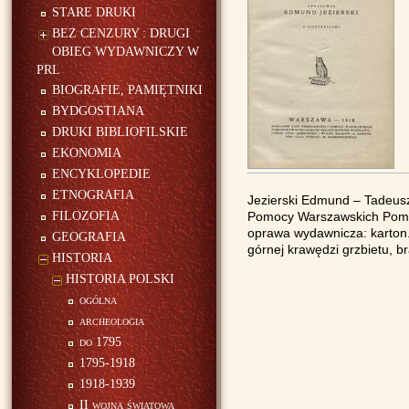
STARE DRUKI
BEZ CENZURY : DRUGI
OBIEG WYDAWNICZY W
PRL
BIOGRAFIE, PAMIĘTNIKI
BYDGOSTIANA
DRUKI BIBLIOFILSKIE
EKONOMIA
ENCYKLOPEDIE
ETNOGRAFIA
Jezierski Edmund – Tadeusz 
FILOZOFIA
Pomocy Warszawskich Pomocni
oprawa wydawnicza: karton. 
GEOGRAFIA
górnej krawędzi grzbietu, b
HISTORIA
HISTORIA POLSKI
ogólna
archeologia
do 1795
1795-1918
1918-1939
II wojna światowa