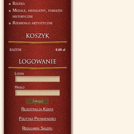
Rzeźba
Medale, medaliony, pamiątki
historyczne
Rzemiosło artystyczne
RAZEM:
0.00 zł
Login
Hasło
Rejestracja Konta
Polityka Prywatności
Regulamin Sklepu