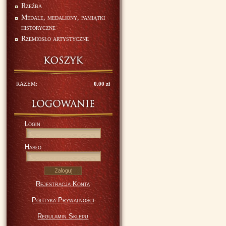
Rzeźba
Medale, medaliony, pamiątki
historyczne
Rzemiosło artystyczne
RAZEM:
0.00 zł
Login
Hasło
Rejestracja Konta
Polityka Prywatności
Regulamin Sklepu