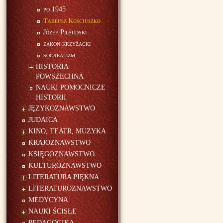
po 1945
Tadeusz Kościuszko
Józef Piłsudski
zakon krzyżacki
socrealizm
HISTORIA
POWSZECHNA
NAUKI POMOCNICZE
HISTORII
JĘZYKOZNAWSTWO
JUDAICA
KINO, TEATR, MUZYKA
KRAJOZNAWSTWO
KSIĘGOZNAWSTWO
KULTUROZNAWSTWO
LITERATURA PIĘKNA
LITERATUROZNAWSTWO
MEDYCYNA
NAUKI ŚCISŁE
PEDAGOGIKA