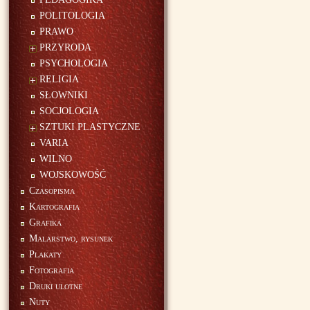
POLITOLOGIA
PRAWO
PRZYRODA
PSYCHOLOGIA
RELIGIA
SŁOWNIKI
SOCJOLOGIA
SZTUKI PLASTYCZNE
VARIA
WILNO
WOJSKOWOŚĆ
Czasopisma
Kartografia
Grafika
Malarstwo, rysunek
Plakaty
Fotografia
Druki ulotne
Nuty