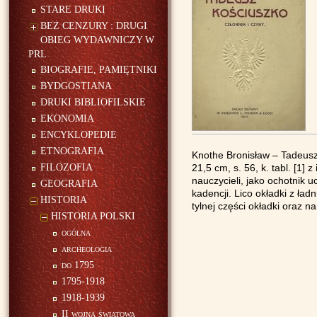
STARE DRUKI
BEZ CENZURY : DRUGI
OBIEG WYDAWNICZY W
PRL
BIOGRAFIE, PAMIĘTNIKI
BYDGOSTIANA
DRUKI BIBLIOFILSKIE
EKONOMIA
ENCYKLOPEDIE
ETNOGRAFIA
Knothe Bronisław – Tadeusz 
FILOZOFIA
21,5 cm, s. 56, k. tabl. [1]
nauczycieli, jako ochotnik u
GEOGRAFIA
kadencji. Lico okładki z ła
HISTORIA
tylnej części okładki oraz n
HISTORIA POLSKI
ogólna
archeologia
do 1795
1795-1918
1918-1939
II wojna światowa