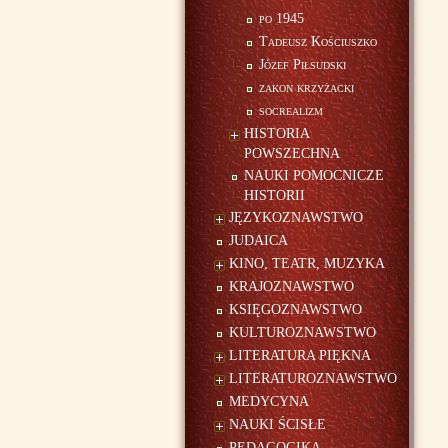
po 1945
Tadeusz Kościuszko
Józef Piłsudski
zakon krzyżacki
socrealizm
HISTORIA
POWSZECHNA
NAUKI POMOCNICZE
HISTORII
JĘZYKOZNAWSTWO
JUDAICA
KINO, TEATR, MUZYKA
KRAJOZNAWSTWO
KSIĘGOZNAWSTWO
KULTUROZNAWSTWO
LITERATURA PIĘKNA
LITERATUROZNAWSTWO
MEDYCYNA
NAUKI ŚCISŁE
PEDAGOGIKA