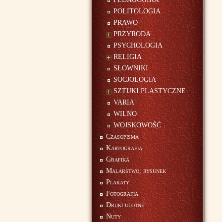
POLITOLOGIA
PRAWO
PRZYRODA
PSYCHOLOGIA
RELIGIA
SŁOWNIKI
SOCJOLOGIA
SZTUKI PLASTYCZNE
VARIA
WILNO
WOJSKOWOŚĆ
Czasopisma
Kartografia
Grafika
Malarstwo, rysunek
Plakaty
Fotografia
Druki ulotne
Nuty