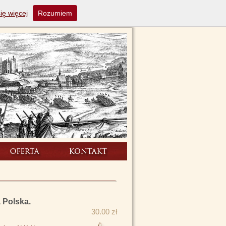
ię więcej
Rozumiem
 Polska.
30.00 zł