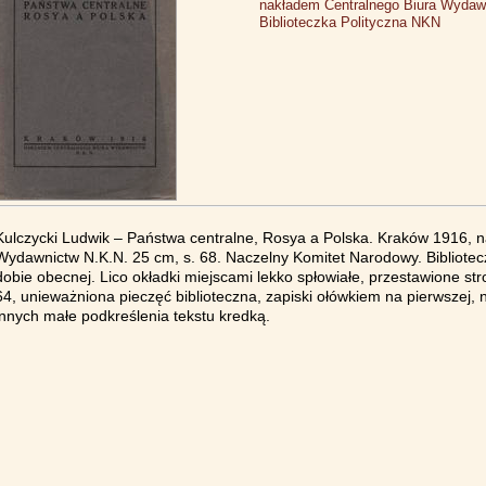
nakładem Centralnego Biura Wydaw
Biblioteczka Polityczna NKN
Kulczycki Ludwik – Państwa centralne, Rosya a Polska. Kraków 1916, 
Wydawnictw N.K.N. 25 cm, s. 68. Naczelny Komitet Narodowy. Bibliotec
dobie obecnej. Lico okładki miejscami lekko spłowiałe, przestawione str
64, unieważniona pieczęć biblioteczna, zapiski ołówkiem na pierwszej, n
innych małe podkreślenia tekstu kredką.