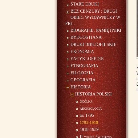
STARE DRUKI
BEZ CENZURY : DRUGI
OBIEG WYDAWNICZY W
PRL
BIOGRAFIE, PAMIĘTNIKI
BYDGOSTIANA
DRUKI BIBLIOFILSKIE
EKONOMIA
ENCYKLOPEDIE
ETNOGRAFIA
FILOZOFIA
GEOGRAFIA
HISTORIA
HISTORIA POLSKI
ogólna
archeologia
do 1795
1795-1918
1918-1939
II wojna światowa