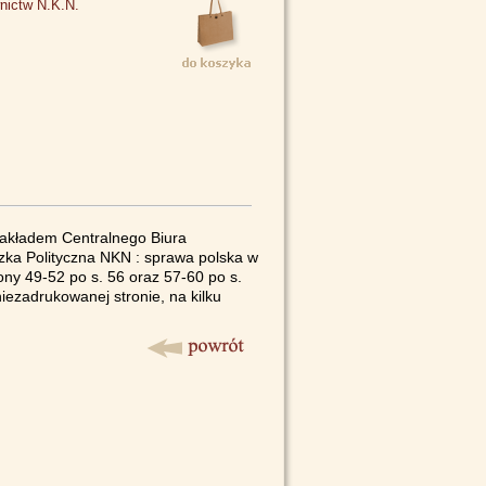
nictw N.K.N.
nakładem Centralnego Biura
zka Polityczna NKN : sprawa polska w
ony 49-52 po s. 56 oraz 57-60 po s.
iezadrukowanej stronie, na kilku