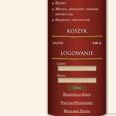
Rzeźba
Medale, medaliony, pamiątki
historyczne
Rzemiosło artystyczne
RAZEM:
0.00 zł
Login
Hasło
Rejestracja Konta
Polityka Prywatności
Regulamin Sklepu