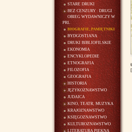
STARE DRUKI
BEZ CENZURY : DRUGI
OBIEG WYDAWNICZY W
PRL
BIOGRAFIE, PAMIĘTNIKI
BYDGOSTIANA
DRUKI BIBLIOFILSKIE
EKONOMIA
ENCYKLOPEDIE
ETNOGRAFIA
FILOZOFIA
GEOGRAFIA
HISTORIA
JĘZYKOZNAWSTWO
JUDAICA
KINO, TEATR, MUZYKA
KRAJOZNAWSTWO
KSIĘGOZNAWSTWO
KULTUROZNAWSTWO
LITERATURA PIĘKNA