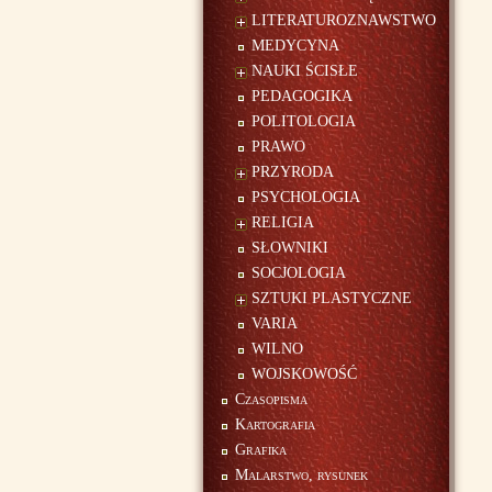
LITERATUROZNAWSTWO
MEDYCYNA
NAUKI ŚCISŁE
PEDAGOGIKA
POLITOLOGIA
PRAWO
PRZYRODA
PSYCHOLOGIA
RELIGIA
SŁOWNIKI
SOCJOLOGIA
SZTUKI PLASTYCZNE
VARIA
WILNO
WOJSKOWOŚĆ
Czasopisma
Kartografia
Grafika
Malarstwo, rysunek