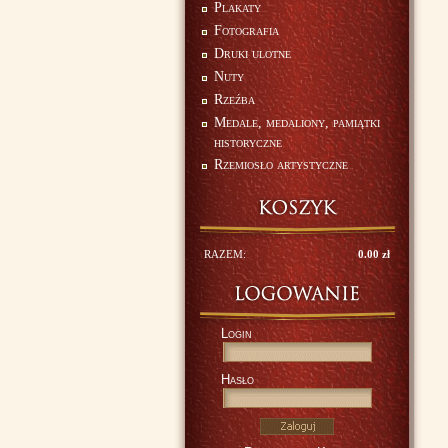
Plakaty
Fotografia
Druki ulotne
Nuty
Rzeźba
Medale, medaliony, pamiątki
historyczne
Rzemiosło artystyczne
RAZEM:
0.00 zł
Login
Hasło