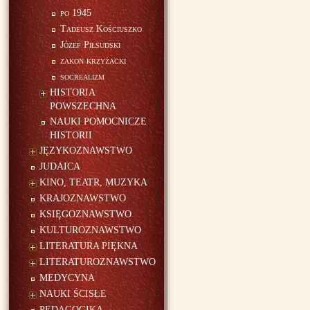
po 1945
Tadeusz Kościuszko
Józef Piłsudski
zakon krzyżacki
socrealizm
HISTORIA
POWSZECHNA
NAUKI POMOCNICZE
HISTORII
JĘZYKOZNAWSTWO
JUDAICA
KINO, TEATR, MUZYKA
KRAJOZNAWSTWO
KSIĘGOZNAWSTWO
KULTUROZNAWSTWO
LITERATURA PIĘKNA
LITERATUROZNAWSTWO
MEDYCYNA
NAUKI ŚCISŁE
PEDAGOGIKA