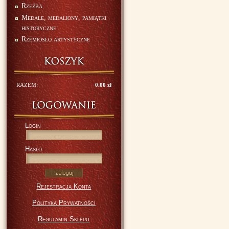
Rzeźba
Medale, medaliony, pamiątki
historyczne
Rzemiosło artystyczne
RAZEM:
0.00 zł
Login
Hasło
Rejestracja Konta
Polityka Prywatności
Regulamin Sklepu