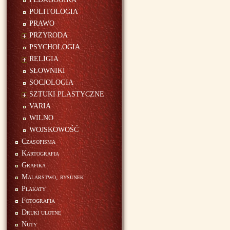
POLITOLOGIA
PRAWO
PRZYRODA
PSYCHOLOGIA
RELIGIA
SŁOWNIKI
SOCJOLOGIA
SZTUKI PLASTYCZNE
VARIA
WILNO
WOJSKOWOŚĆ
Czasopisma
Kartografia
Grafika
Malarstwo, rysunek
Plakaty
Fotografia
Druki ulotne
Nuty