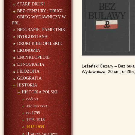
STARE DRUKI
BEZ CENZURY : DRUGI
OBIEG WYDAWNICZY W
PRL
BIOGRAFIE, PAMIĘTNIKI
BYDGOSTIANA
DRUKI BIBLIOFILSKIE
EKONOMIA
ENCYKLOPEDIE
ETNOGRAFIA
Leżeński Cezary – Bez buła
FILOZOFIA
Wydawnicza. 20 cm, s. 285, 
GEOGRAFIA
HISTORIA
HISTORIA POLSKI
ogólna
archeologia
do 1795
1795-1918
1918-1939
II wojna światowa