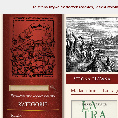
Ta strona używa ciasteczek (cookies), dzięki który
Madách Imre – La trag
Wyszukiwarka zaawansowana
Książki