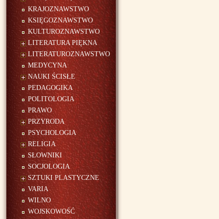
KRAJOZNAWSTWO
KSIĘGOZNAWSTWO
KULTUROZNAWSTWO
LITERATURA PIĘKNA
LITERATUROZNAWSTWO
MEDYCYNA
NAUKI ŚCISŁE
PEDAGOGIKA
POLITOLOGIA
PRAWO
PRZYRODA
PSYCHOLOGIA
RELIGIA
SŁOWNIKI
SOCJOLOGIA
SZTUKI PLASTYCZNE
VARIA
WILNO
WOJSKOWOŚĆ