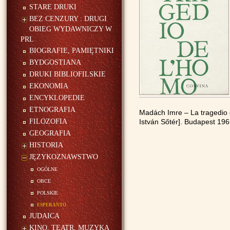
STARE DRUKI
BEZ CENZURY : DRUGI
OBIEG WYDAWNICZY W
PRL
BIOGRAFIE, PAMIĘTNIKI
BYDGOSTIANA
DRUKI BIBLIOFILSKIE
EKONOMIA
ENCYKLOPEDIE
ETNOGRAFIA
Madách Imre – La tragedio 
FILOZOFIA
István Sőtér]. Budapest 196
GEOGRAFIA
HISTORIA
JĘZYKOZNAWSTWO
ogólne
obce
polskie
esperanto
JUDAICA
KINO, TEATR, MUZYKA