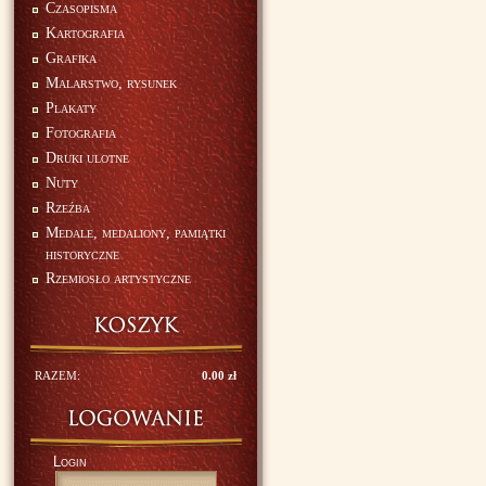
Czasopisma
Kartografia
Grafika
Malarstwo, rysunek
Plakaty
Fotografia
Druki ulotne
Nuty
Rzeźba
Medale, medaliony, pamiątki
historyczne
Rzemiosło artystyczne
RAZEM:
0.00 zł
Login