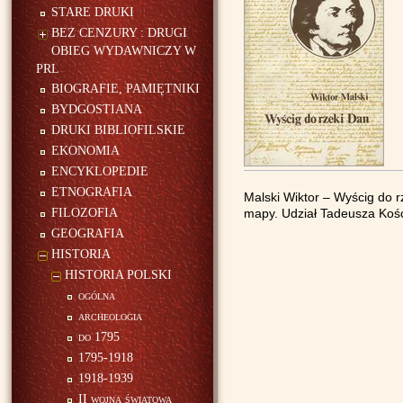
STARE DRUKI
BEZ CENZURY : DRUGI
OBIEG WYDAWNICZY W
PRL
BIOGRAFIE, PAMIĘTNIKI
BYDGOSTIANA
DRUKI BIBLIOFILSKIE
EKONOMIA
ENCYKLOPEDIE
ETNOGRAFIA
Malski Wiktor – Wyścig do r
FILOZOFIA
mapy. Udział Tadeusza Kośc
GEOGRAFIA
HISTORIA
HISTORIA POLSKI
ogólna
archeologia
do 1795
1795-1918
1918-1939
II wojna światowa