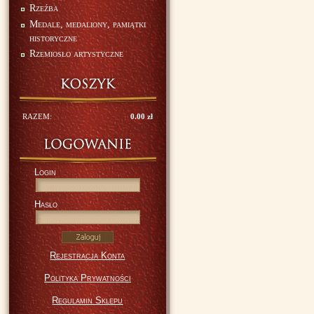
Rzeźba
Medale, medaliony, pamiątki
historyczne
Rzemiosło artystyczne
RAZEM:
0.00 zł
Login
Hasło
Rejestracja Konta
Polityka Prywatności
Regulamin Sklepu