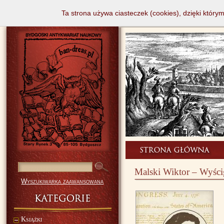
Ta strona używa ciasteczek (cookies), dzięki który
Malski Wiktor – Wyści
Wyszukiwarka zaawansowana
Książki