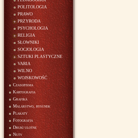
POLITOLOGIA
PRAWO
PRZYRODA
PSYCHOLOGIA
RELIGIA
SŁOWNIKI
SOCJOLOGIA
SZTUKI PLASTYCZNE
VARIA
WILNO
WOJSKOWOŚĆ
Czasopisma
Kartografia
Grafika
Malarstwo, rysunek
Plakaty
Fotografia
Druki ulotne
Nuty