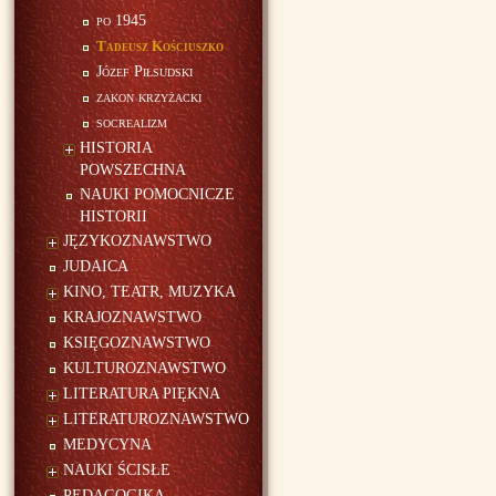
po 1945
Tadeusz Kościuszko
Józef Piłsudski
zakon krzyżacki
socrealizm
HISTORIA
POWSZECHNA
NAUKI POMOCNICZE
HISTORII
JĘZYKOZNAWSTWO
JUDAICA
KINO, TEATR, MUZYKA
KRAJOZNAWSTWO
KSIĘGOZNAWSTWO
KULTUROZNAWSTWO
LITERATURA PIĘKNA
LITERATUROZNAWSTWO
MEDYCYNA
NAUKI ŚCISŁE
PEDAGOGIKA