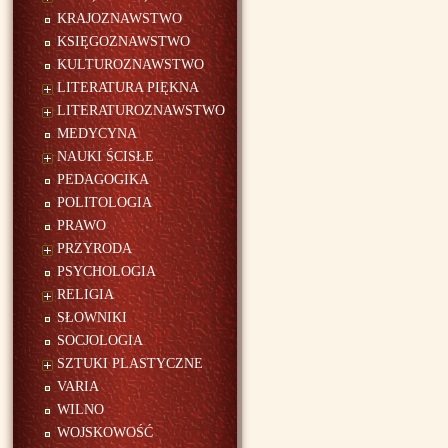
KRAJOZNAWSTWO
KSIĘGOZNAWSTWO
KULTUROZNAWSTWO
LITERATURA PIĘKNA
LITERATUROZNAWSTWO
MEDYCYNA
NAUKI ŚCISŁE
PEDAGOGIKA
POLITOLOGIA
PRAWO
PRZYRODA
PSYCHOLOGIA
RELIGIA
SŁOWNIKI
SOCJOLOGIA
SZTUKI PLASTYCZNE
VARIA
WILNO
WOJSKOWOŚĆ