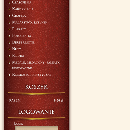
Czasopisma
Kartografia
Grafika
Malarstwo, rysunek
Plakaty
Fotografia
Druki ulotne
Nuty
Rzeźba
Medale, medaliony, pamiątki
historyczne
Rzemiosło artystyczne
RAZEM:
0.00 zł
Login