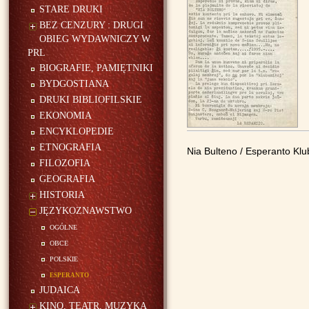
STARE DRUKI
BEZ CENZURY : DRUGI
OBIEG WYDAWNICZY W
PRL
BIOGRAFIE, PAMIĘTNIKI
BYDGOSTIANA
DRUKI BIBLIOFILSKIE
EKONOMIA
ENCYKLOPEDIE
ETNOGRAFIA
Nia Bulteno / Esperanto Kl
FILOZOFIA
GEOGRAFIA
HISTORIA
JĘZYKOZNAWSTWO
ogólne
obce
polskie
esperanto
JUDAICA
KINO, TEATR, MUZYKA