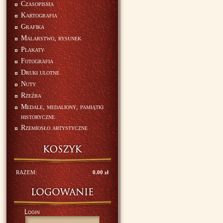
Czasopisma
Kartografia
Grafika
Malarstwo, rysunek
Plakaty
Fotografia
Druki ulotne
Nuty
Rzeźba
Medale, medaliony, pamiątki
historyczne
Rzemiosło artystyczne
RAZEM:
0.00 zł
Login