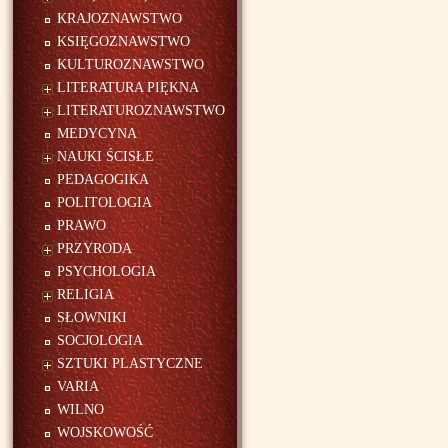
KRAJOZNAWSTWO
KSIĘGOZNAWSTWO
KULTUROZNAWSTWO
LITERATURA PIĘKNA
LITERATUROZNAWSTWO
MEDYCYNA
NAUKI ŚCISŁE
PEDAGOGIKA
POLITOLOGIA
PRAWO
PRZYRODA
PSYCHOLOGIA
RELIGIA
SŁOWNIKI
SOCJOLOGIA
SZTUKI PLASTYCZNE
VARIA
WILNO
WOJSKOWOŚĆ