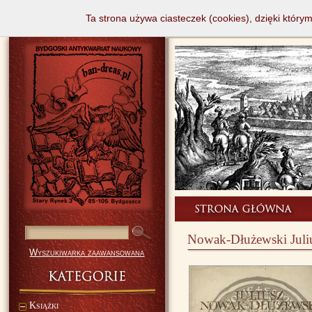
Ta strona używa ciasteczek (cookies), dzięki który
Nowak-Dłużewski Juliu
Wyszukiwarka zaawansowana
Książki