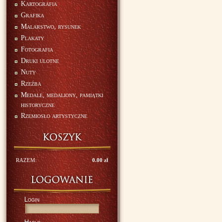
Kartografia
Grafika
Malarstwo, rysunek
Plakaty
Fotografia
Druki ulotne
Nuty
Rzeźba
Medale, medaliony, pamiątki
historyczne
Rzemiosło artystyczne
RAZEM:
0.00 zł
Login