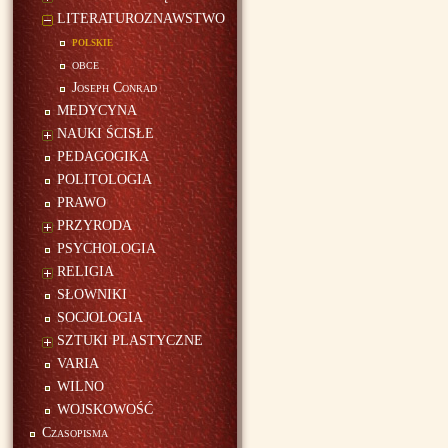
LITERATUROZNAWSTWO
polskie
obce
Joseph Conrad
MEDYCYNA
NAUKI ŚCISŁE
PEDAGOGIKA
POLITOLOGIA
PRAWO
PRZYRODA
PSYCHOLOGIA
RELIGIA
SŁOWNIKI
SOCJOLOGIA
SZTUKI PLASTYCZNE
VARIA
WILNO
WOJSKOWOŚĆ
Czasopisma