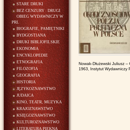
STARE DRUKI
BEZ CENZURY : DRUGI
OBIEG WYDAWNICZY W
PRL
BIOGRAFIE, PAMIĘTNIKI
BYDGOSTIANA
DRUKI BIBLIOFILSKIE
EKONOMIA
ENCYKLOPEDIE
ETNOGRAFIA
Nowak-Dłużewski Juliusz – 
FILOZOFIA
1963, Instytut Wydawniczy Pa
GEOGRAFIA
HISTORIA
JĘZYKOZNAWSTWO
JUDAICA
KINO, TEATR, MUZYKA
KRAJOZNAWSTWO
KSIĘGOZNAWSTWO
KULTUROZNAWSTWO
LITERATURA PIĘKNA