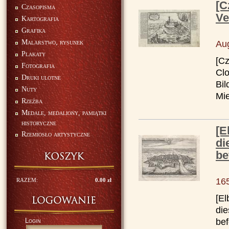
[C
Czasopisma
Ve
Kartografia
Grafika
Malarstwo, rysunek
Au
Plakaty
[C
Fotografia
Clo
Druki ulotne
Bil
Nuty
Mie
Rzeźba
Medale, medaliony, pamiątki
historyczne
[E
Rzemiosło artystyczne
di
be
16
RAZEM:
0.00 zł
[El
die
bef
Login