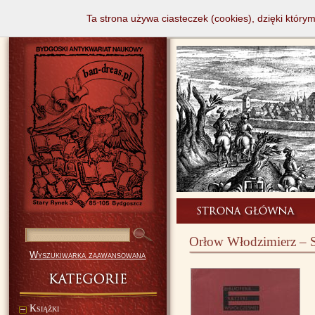
Ta strona używa ciasteczek (cookies), dzięki który
Orłow Włodzimierz – Sz
Wyszukiwarka zaawansowana
Książki