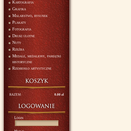
Kartografia
Grafika
Malarstwo, rysunek
Plakaty
Fotografia
Druki ulotne
Nuty
Rzeźba
Medale, medaliony, pamiątki
historyczne
Rzemiosło artystyczne
RAZEM:
0.00 zł
Login