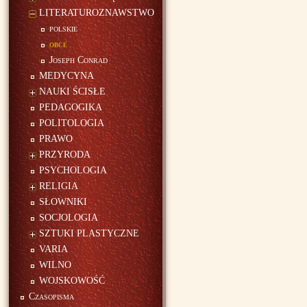
LITERATUROZNAWSTWO
polskie
obce
Joseph Conrad
MEDYCYNA
NAUKI ŚCISŁE
PEDAGOGIKA
POLITOLOGIA
PRAWO
PRZYRODA
PSYCHOLOGIA
RELIGIA
SŁOWNIKI
SOCJOLOGIA
SZTUKI PLASTYCZNE
VARIA
WILNO
WOJSKOWOŚĆ
Czasopisma