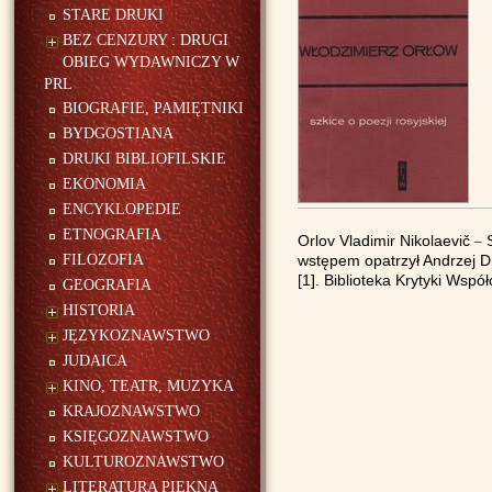
STARE DRUKI
BEZ CENZURY : DRUGI
OBIEG WYDAWNICZY W
PRL
BIOGRAFIE, PAMIĘTNIKI
BYDGOSTIANA
DRUKI BIBLIOFILSKIE
EKONOMIA
ENCYKLOPEDIE
ETNOGRAFIA
Orlov Vladimir Nikolaevič
S
–
FILOZOFIA
wstępem opatrzył Andrzej D
[1]. Biblioteka Krytyki Wspó
GEOGRAFIA
HISTORIA
JĘZYKOZNAWSTWO
JUDAICA
KINO, TEATR, MUZYKA
KRAJOZNAWSTWO
KSIĘGOZNAWSTWO
KULTUROZNAWSTWO
LITERATURA PIĘKNA