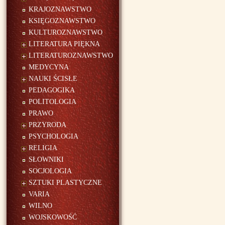
KRAJOZNAWSTWO
KSIĘGOZNAWSTWO
KULTUROZNAWSTWO
LITERATURA PIĘKNA
LITERATUROZNAWSTWO
MEDYCYNA
NAUKI ŚCISŁE
PEDAGOGIKA
POLITOLOGIA
PRAWO
PRZYRODA
PSYCHOLOGIA
RELIGIA
SŁOWNIKI
SOCJOLOGIA
SZTUKI PLASTYCZNE
VARIA
WILNO
WOJSKOWOŚĆ