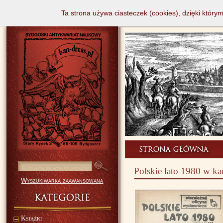
Ta strona używa ciasteczek (cookies), dzięki który
Polskie lato 1980 w ka
Wyszukiwarka zaawansowana
Książki