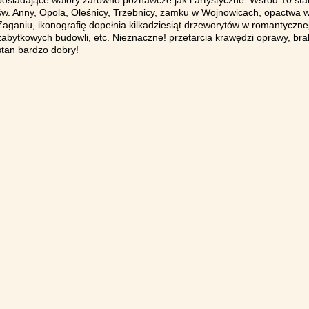
posiadające walory zarówno poznawcze jak i artystyczne. Wśród 10 stalo
św. Anny, Opola, Oleśnicy, Trzebnicy, zamku w Wojnowicach, opactwa 
Żaganiu, ikonografię dopełnia kilkadziesiąt drzeworytów w romantycznej
zabytkowych budowli, etc. Nieznaczne! przetarcia krawędzi oprawy, brak 
stan bardzo dobry!