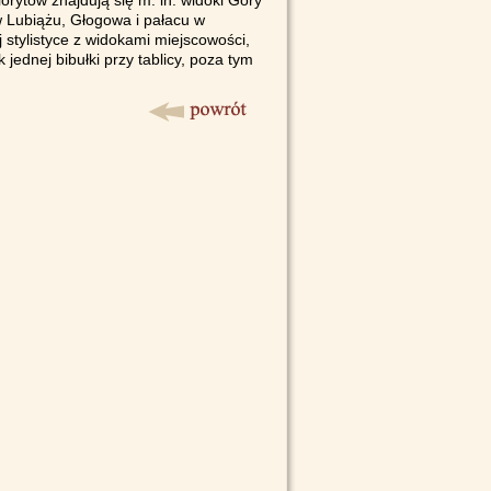
rytów znajdują się m. in. widoki Góry
w Lubiążu, Głogowa i pałacu w
 stylistyce z widokami miejscowości,
jednej bibułki przy tablicy, poza tym