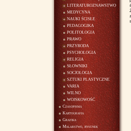
LITERATUROZNAWSTWO
MEDYCYNA
NAUKI ŚCISŁE
PEDAGOGIKA
POLITOLOGIA
PRAWO
PRZYRODA
PSYCHOLOGIA
RELIGIA
SŁOWNIKI
SOCJOLOGIA
SZTUKI PLASTYCZNE
VARIA
WILNO
WOJSKOWOŚĆ
Czasopisma
Kartografia
Grafika
Malarstwo, rysunek