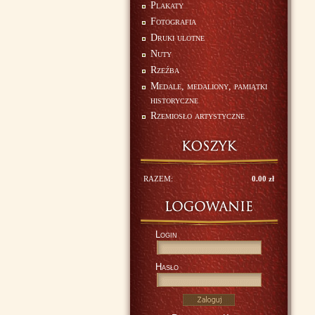
Plakaty
Fotografia
Druki ulotne
Nuty
Rzeźba
Medale, medaliony, pamiątki
historyczne
Rzemiosło artystyczne
RAZEM:
0.00 zł
Login
Hasło