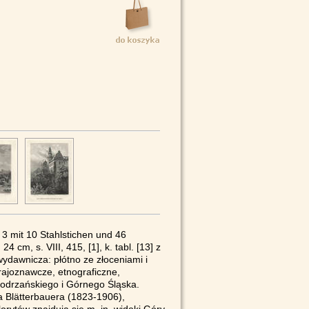
 3 mit 10 Stahlstichen und 46
cm, s. VIII, 415, [1], k. tabl. [13] z
 wydawnicza: płótno ze złoceniami i
krajoznawcze, etnograficzne,
dodrzańskiego i Górnego Śląska.
a Blätterbauera (1823-1906),