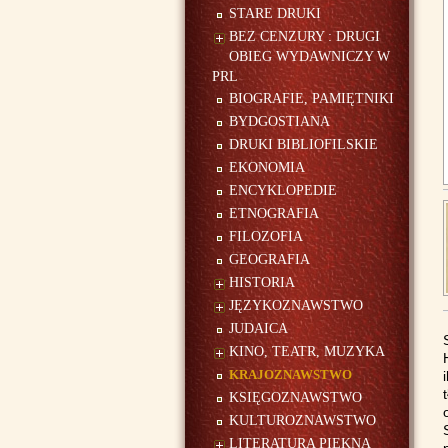
STARE DRUKI
BEZ CENZURY : DRUGI
OBIEG WYDAWNICZY W
PRL
BIOGRAFIE, PAMIĘTNIKI
BYDGOSTIANA
DRUKI BIBLIOFILSKIE
EKONOMIA
ENCYKLOPEDIE
ETNOGRAFIA
FILOZOFIA
GEOGRAFIA
HISTORIA
JĘZYKOZNAWSTWO
JUDAICA
KINO, TEATR, MUZYKA
KRAJOZNAWSTWO
KSIĘGOZNAWSTWO
KULTUROZNAWSTWO
LITERATURA PIĘKNA