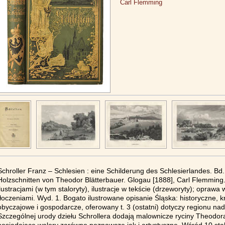
Carl Flemming
Schroller Franz – Schlesien : eine Schilderung des Schlesierlandes. Bd.
Holzschnitten von Theodor Blätterbauer. Glogau [1888], Carl Flemming. 24 
ilustracjami (w tym staloryty), ilustracje w tekście (drzeworyty); oprawa
tłoczeniami. Wyd. 1. Bogato ilustrowane opisanie Śląska: historyczne, 
obyczajowe i gospodarcze, oferowany t. 3 (ostatni) dotyczy regionu na
Szczególnej urody dziełu Schrollera dodają malownicze ryciny Theodor