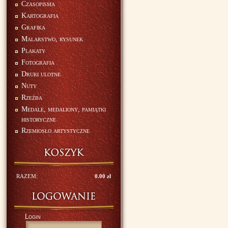
Czasopisma
Kartografia
Grafika
Malarstwo, rysunek
Plakaty
Fotografia
Druki ulotne
Nuty
Rzeźba
Medale, medaliony, pamiątki
historyczne
Rzemiosło artystyczne
RAZEM:
0.00 zł
Login