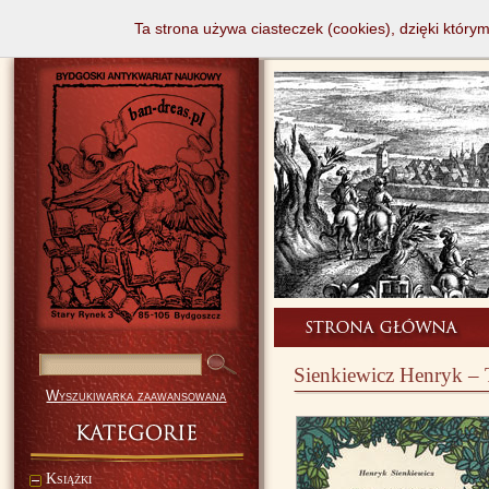
Ta strona używa ciasteczek (cookies), dzięki który
Sienkiewicz Henryk – T
Wyszukiwarka zaawansowana
Książki