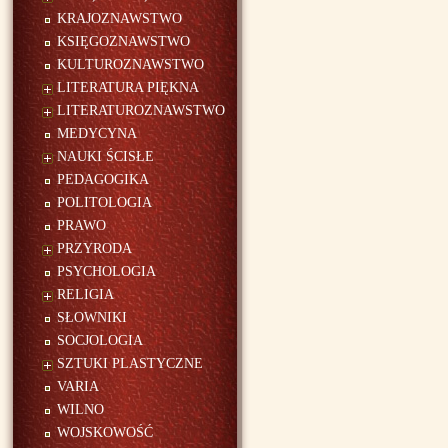
KRAJOZNAWSTWO
KSIĘGOZNAWSTWO
KULTUROZNAWSTWO
LITERATURA PIĘKNA
LITERATUROZNAWSTWO
MEDYCYNA
NAUKI ŚCISŁE
PEDAGOGIKA
POLITOLOGIA
PRAWO
PRZYRODA
PSYCHOLOGIA
RELIGIA
SŁOWNIKI
SOCJOLOGIA
SZTUKI PLASTYCZNE
VARIA
WILNO
WOJSKOWOŚĆ