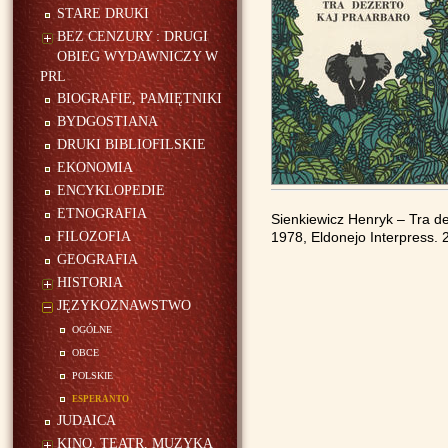
STARE DRUKI
BEZ CENZURY : DRUGI
OBIEG WYDAWNICZY W
PRL
BIOGRAFIE, PAMIĘTNIKI
BYDGOSTIANA
DRUKI BIBLIOFILSKIE
EKONOMIA
ENCYKLOPEDIE
ETNOGRAFIA
Sienkiewicz Henryk – Tra dez
FILOZOFIA
1978, Eldonejo Interpress. 2
GEOGRAFIA
HISTORIA
JĘZYKOZNAWSTWO
ogólne
obce
polskie
esperanto
JUDAICA
KINO, TEATR, MUZYKA