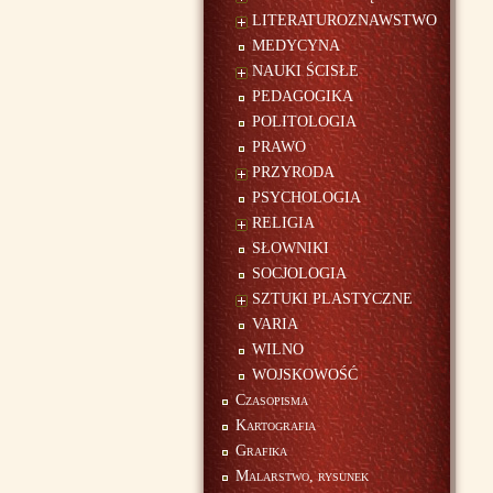
LITERATUROZNAWSTWO
MEDYCYNA
NAUKI ŚCISŁE
PEDAGOGIKA
POLITOLOGIA
PRAWO
PRZYRODA
PSYCHOLOGIA
RELIGIA
SŁOWNIKI
SOCJOLOGIA
SZTUKI PLASTYCZNE
VARIA
WILNO
WOJSKOWOŚĆ
Czasopisma
Kartografia
Grafika
Malarstwo, rysunek