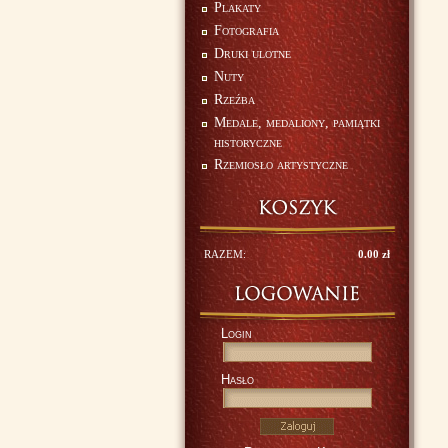
Plakaty
Fotografia
Druki ulotne
Nuty
Rzeźba
Medale, medaliony, pamiątki
historyczne
Rzemiosło artystyczne
RAZEM:
0.00 zł
Login
Hasło