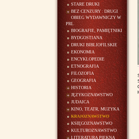
STARE DRUKI
BEZ CENZURY : DRUGI
OBIEG WYDAWNICZY W
PRL
BIOGRAFIE, PAMIĘTNIKI
BYDGOSTIANA
DRUKI BIBLIOFILSKIE
EKONOMIA
ENCYKLOPEDIE
ETNOGRAFIA
FILOZOFIA
GEOGRAFIA
HISTORIA
JĘZYKOZNAWSTWO
JUDAICA
KINO, TEATR, MUZYKA
KRAJOZNAWSTWO
KSIĘGOZNAWSTWO
KULTUROZNAWSTWO
LITERATURA PIĘKNA