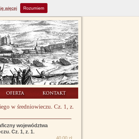
ię więcej
Rozumiem
go w średniowieczu. Cz. 1, z.
aficzny województwa
u. Cz. 1, z. 1.
40.00 zł