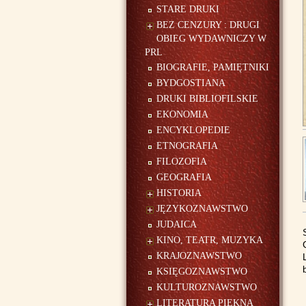
STARE DRUKI
BEZ CENZURY : DRUGI
OBIEG WYDAWNICZY W
PRL
BIOGRAFIE, PAMIĘTNIKI
BYDGOSTIANA
DRUKI BIBLIOFILSKIE
EKONOMIA
ENCYKLOPEDIE
ETNOGRAFIA
FILOZOFIA
GEOGRAFIA
HISTORIA
JĘZYKOZNAWSTWO
JUDAICA
KINO, TEATR, MUZYKA
KRAJOZNAWSTWO
KSIĘGOZNAWSTWO
KULTUROZNAWSTWO
LITERATURA PIĘKNA