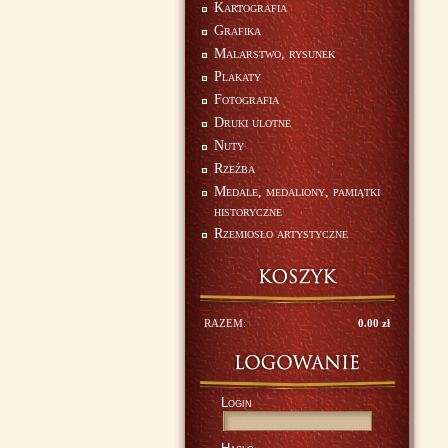
Kartografia
Grafika
Malarstwo, rysunek
Plakaty
Fotografia
Druki ulotne
Nuty
Rzeźba
Medale, medaliony, pamiątki
historyczne
Rzemiosło artystyczne
RAZEM:
0.00 zł
Login