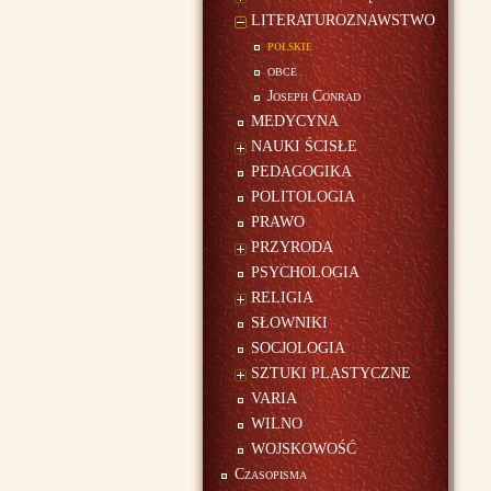
LITERATUROZNAWSTWO
polskie
obce
Joseph Conrad
MEDYCYNA
NAUKI ŚCISŁE
PEDAGOGIKA
POLITOLOGIA
PRAWO
PRZYRODA
PSYCHOLOGIA
RELIGIA
SŁOWNIKI
SOCJOLOGIA
SZTUKI PLASTYCZNE
VARIA
WILNO
WOJSKOWOŚĆ
Czasopisma