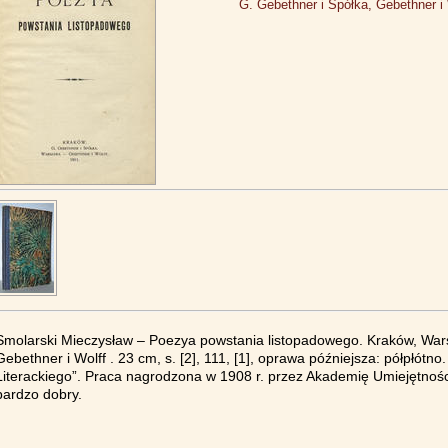
G. Gebethner i Spółka, Gebethner i 
Smolarski Mieczysław – Poezya powstania listopadowego. Kraków, War
Gebethner i Wolff . 23 cm, s. [2], 111, [1], oprawa późniejsza: półpłót
Literackiego”. Praca nagrodzona w 1908 r. przez Akademię Umiejętności
bardzo dobry.