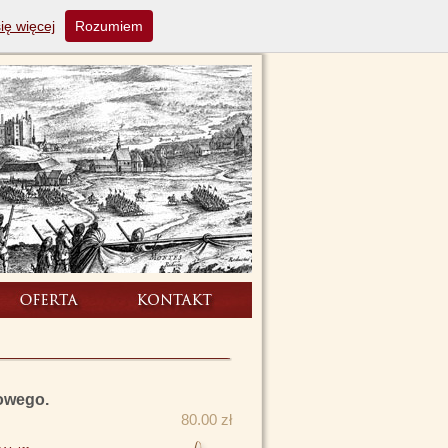
ię więcej
Rozumiem
owego.
80.00 zł