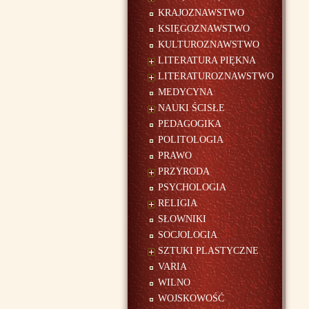
KRAJOZNAWSTWO
KSIĘGOZNAWSTWO
KULTUROZNAWSTWO
LITERATURA PIĘKNA
LITERATUROZNAWSTWO
MEDYCYNA
NAUKI ŚCISŁE
PEDAGOGIKA
POLITOLOGIA
PRAWO
PRZYRODA
PSYCHOLOGIA
RELIGIA
SŁOWNIKI
SOCJOLOGIA
SZTUKI PLASTYCZNE
VARIA
WILNO
WOJSKOWOŚĆ