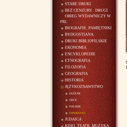
STARE DRUKI
BEZ CENZURY : DRUGI
OBIEG WYDAWNICZY W
PRL
BIOGRAFIE, PAMIĘTNIKI
BYDGOSTIANA
DRUKI BIBLIOFILSKIE
EKONOMIA
ENCYKLOPEDIE
ETNOGRAFIA
FILOZOFIA
GEOGRAFIA
HISTORIA
JĘZYKOZNAWSTWO
ogólne
obce
polskie
esperanto
JUDAICA
KINO, TEATR, MUZYKA