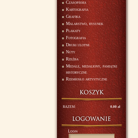
Czasopisma
Kartografia
Grafika
Malarstwo, rysunek
Plakaty
Fotografia
Druki ulotne
Nuty
Rzeźba
Medale, medaliony, pamiątki
historyczne
Rzemiosło artystyczne
RAZEM:
0.00 zł
Login