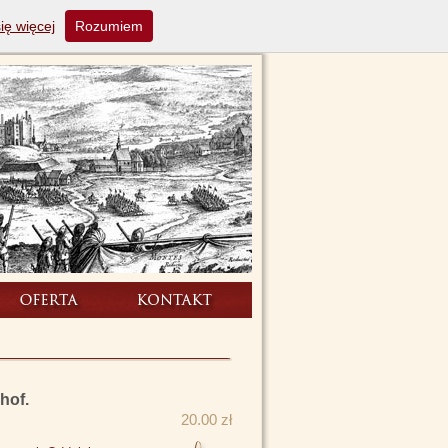
ię więcej
Rozumiem
hof.
20.00 zł