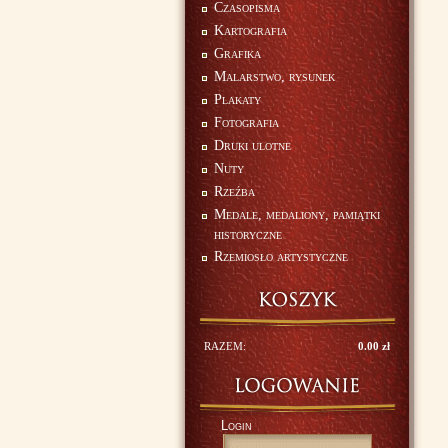
Czasopisma
Kartografia
Grafika
Malarstwo, rysunek
Plakaty
Fotografia
Druki ulotne
Nuty
Rzeźba
Medale, medaliony, pamiątki
historyczne
Rzemiosło artystyczne
RAZEM:
0.00 zł
Login