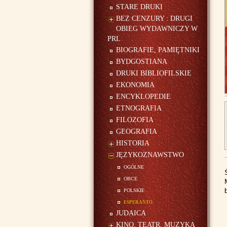
STARE DRUKI
BEZ CENZURY : DRUGI
OBIEG WYDAWNICZY W
PRL
BIOGRAFIE, PAMIĘTNIKI
BYDGOSTIANA
DRUKI BIBLIOFILSKIE
EKONOMIA
ENCYKLOPEDIE
ETNOGRAFIA
FILOZOFIA
GEOGRAFIA
HISTORIA
JĘZYKOZNAWSTWO
ogólne
obce
polskie
esperanto
JUDAICA
KINO, TEATR, MUZYKA