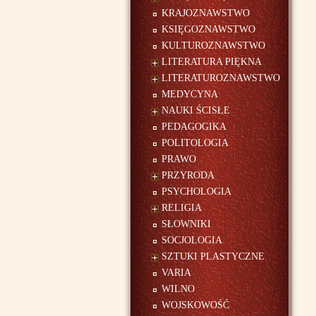
KRAJOZNAWSTWO
KSIĘGOZNAWSTWO
KULTUROZNAWSTWO
LITERATURA PIĘKNA
LITERATUROZNAWSTWO
MEDYCYNA
NAUKI ŚCISŁE
PEDAGOGIKA
POLITOLOGIA
PRAWO
PRZYRODA
PSYCHOLOGIA
RELIGIA
SŁOWNIKI
SOCJOLOGIA
SZTUKI PLASTYCZNE
VARIA
WILNO
WOJSKOWOŚĆ