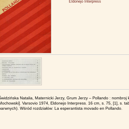
Eldonejo Interpress
Świdzińska Natalia, Maternicki Jerzy, Grum Jerzy – Pollando : nombroj ka
Mochowski]. Varsovio 1974, Eldonejo Interpress. 16 cm, s. 75, [1], s. tab
barwnych). Wśród rozdziałów: La esperantista movado en Pollando.