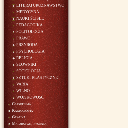
LITERATUROZNAWSTWO
MEDYCYNA
NAUKI ŚCISŁE
PEDAGOGIKA
POLITOLOGIA
PRAWO
PRZYRODA
PSYCHOLOGIA
RELIGIA
SŁOWNIKI
SOCJOLOGIA
SZTUKI PLASTYCZNE
VARIA
WILNO
WOJSKOWOŚĆ
Czasopisma
Kartografia
Grafika
Malarstwo, rysunek