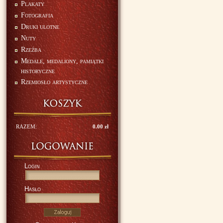
Plakaty
Fotografia
Druki ulotne
Nuty
Rzeźba
Medale, medaliony, pamiątki
historyczne
Rzemiosło artystyczne
RAZEM:
0.00 zł
Login
Hasło