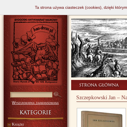
Ta strona używa ciasteczek (cookies), dzięki który
Szczepkowski Jan – Na
Wyszukiwarka zaawansowana
Książki