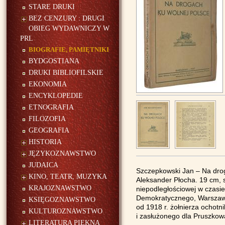
STARE DRUKI
BEZ CENZURY : DRUGI
OBIEG WYDAWNICZY W
PRL
BIOGRAFIE, PAMIĘTNIKI
BYDGOSTIANA
DRUKI BIBLIOFILSKIE
EKONOMIA
ENCYKLOPEDIE
ETNOGRAFIA
FILOZOFIA
GEOGRAFIA
HISTORIA
JĘZYKOZNAWSTWO
JUDAICA
Szczepkowski Jan – Na droga
KINO, TEATR, MUZYKA
Aleksander Płocha. 19 cm, 
KRAJOZNAWSTWO
niepodległościowej w czasi
Demokratycznego, Warszaws
KSIĘGOZNAWSTWO
od 1918 r. żołnierza ochot
KULTUROZNAWSTWO
i zasłużonego dla Pruszkowa.
LITERATURA PIĘKNA