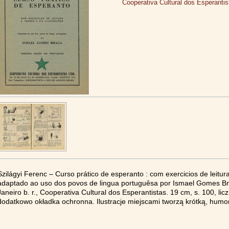
Cooperativa Cultural dos Esperantis
Szilágyi Ferenc – Curso prático de esperanto : com exercicios de leitura
adaptado ao uso dos povos de lingua portuguêsa por Ismael Gomes Br
Janeiro b. r., Cooperativa Cultural dos Esperantistas. 19 cm, s. 100, li
dodatkowo okładka ochronna. Ilustracje miejscami tworzą krótką, humo