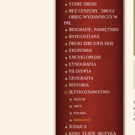
STARE DRUKI
BEZ CENZURY : DRUGI
OBIEG WYDAWNICZY W
PRL
BIOGRAFIE, PAMIĘTNIKI
BYDGOSTIANA
DRUKI BIBLIOFILSKIE
EKONOMIA
ENCYKLOPEDIE
ETNOGRAFIA
FILOZOFIA
GEOGRAFIA
HISTORIA
JĘZYKOZNAWSTWO
ogólne
obce
polskie
esperanto
JUDAICA
KINO, TEATR, MUZYKA