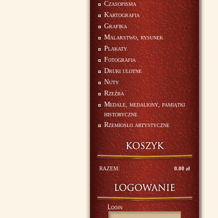
Czasopisma
Kartografia
Grafika
Malarstwo, rysunek
Plakaty
Fotografia
Druki ulotne
Nuty
Rzeźba
Medale, medaliony, pamiątki
historyczne
Rzemiosło artystyczne
RAZEM:
0.00 zł
Login