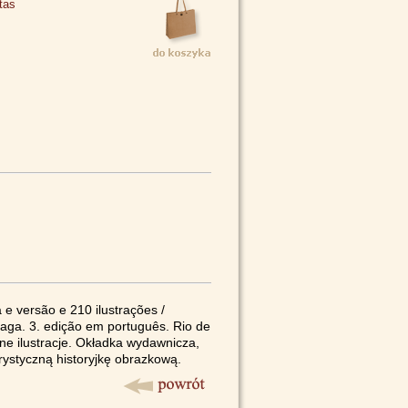
tas
 e versão e 210 ilustrações /
aga. 3. edição em português. Rio de
czne ilustracje. Okładka wydawnicza,
rystyczną historyjkę obrazkową.