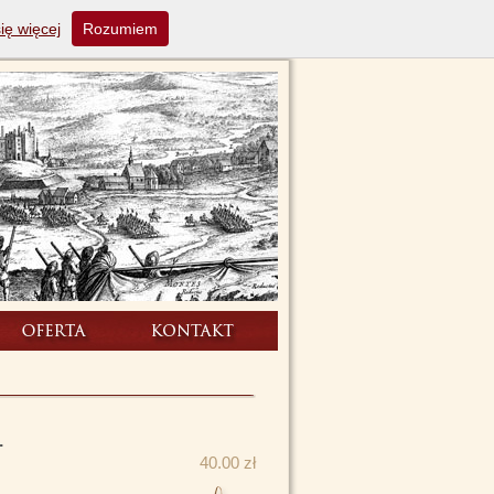
ię więcej
Rozumiem
.
40.00 zł