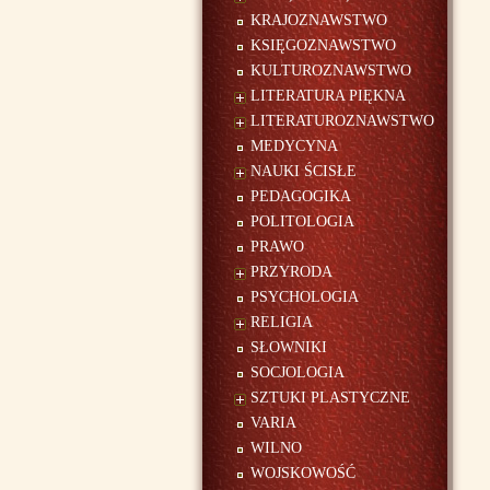
KRAJOZNAWSTWO
KSIĘGOZNAWSTWO
KULTUROZNAWSTWO
LITERATURA PIĘKNA
LITERATUROZNAWSTWO
MEDYCYNA
NAUKI ŚCISŁE
PEDAGOGIKA
POLITOLOGIA
PRAWO
PRZYRODA
PSYCHOLOGIA
RELIGIA
SŁOWNIKI
SOCJOLOGIA
SZTUKI PLASTYCZNE
VARIA
WILNO
WOJSKOWOŚĆ