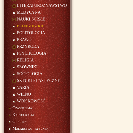
LITERATUROZNAWSTWO
MEDYCYNA
NAUKI ŚCISŁE
PEDAGOGIKA
POLITOLOGIA
PRAWO
PRZYRODA
PSYCHOLOGIA
RELIGIA
SŁOWNIKI
SOCJOLOGIA
SZTUKI PLASTYCZNE
VARIA
WILNO
WOJSKOWOŚĆ
Czasopisma
Kartografia
Grafika
Malarstwo, rysunek