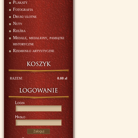
Plakaty
Fotografia
Druki ulotne
Nuty
Rzeźba
Medale, medaliony, pamiątki
historyczne
Rzemiosło artystyczne
RAZEM:
0.00 zł
Login
Hasło