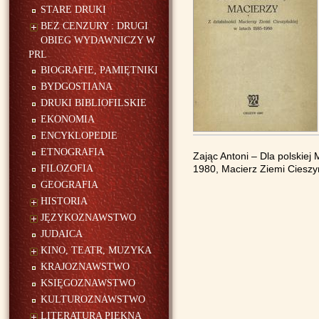
STARE DRUKI
BEZ CENZURY : DRUGI
OBIEG WYDAWNICZY W
PRL
BIOGRAFIE, PAMIĘTNIKI
BYDGOSTIANA
DRUKI BIBLIOFILSKIE
EKONOMIA
ENCYKLOPEDIE
ETNOGRAFIA
Zając Antoni – Dla polskiej
FILOZOFIA
1980, Macierz Ziemi Cieszyń
GEOGRAFIA
HISTORIA
JĘZYKOZNAWSTWO
JUDAICA
KINO, TEATR, MUZYKA
KRAJOZNAWSTWO
KSIĘGOZNAWSTWO
KULTUROZNAWSTWO
LITERATURA PIĘKNA