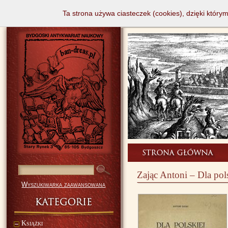
Ta strona używa ciasteczek (cookies), dzięki który
Zając Antoni – Dla pol
Wyszukiwarka zaawansowana
Książki