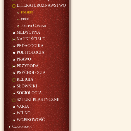
LITERATUROZNAWSTWO
polskie
obce
Joseph Conrad
MEDYCYNA
NAUKI ŚCISŁE
PEDAGOGIKA
POLITOLOGIA
PRAWO
PRZYRODA
PSYCHOLOGIA
RELIGIA
SŁOWNIKI
SOCJOLOGIA
SZTUKI PLASTYCZNE
VARIA
WILNO
WOJSKOWOŚĆ
Czasopisma