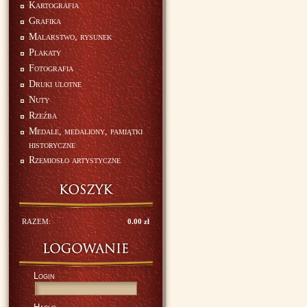
Kartografia
Grafika
Malarstwo, rysunek
Plakaty
Fotografia
Druki ulotne
Nuty
Rzeźba
Medale, medaliony, pamiątki
historyczne
Rzemiosło artystyczne
RAZEM:
0.00 zł
Login