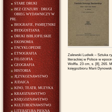
STARE DRUKI
BEZ CENZURY : DRUGI
OBIEG WYDAWNICZY W
PRL
BIOGRAFIE, PAMIĘTNIKI
BYDGOSTIANA
DRUKI BIBLIOFILSKIE
EKONOMIA
ENCYKLOPEDIE
ETNOGRAFIA
Zalewski Ludwik – Sztuka 
FILOZOFIA
literackiej w Polsce w epo
Wolffa. 23 cm, s. [8], 265. 
GEOGRAFIA
księgozbioru Marii Dynowski
HISTORIA
JĘZYKOZNAWSTWO
JUDAICA
KINO, TEATR, MUZYKA
KRAJOZNAWSTWO
KSIĘGOZNAWSTWO
KULTUROZNAWSTWO
LITERATURA PIĘKNA