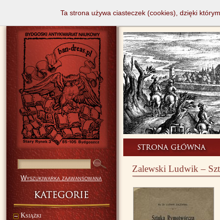
Ta strona używa ciasteczek (cookies), dzięki który
Zalewski Ludwik – Sz
Wyszukiwarka zaawansowana
Książki